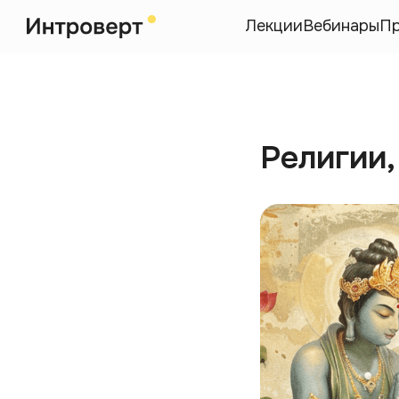
Лекции
Вебинары
П
Религии,