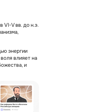
VI-V вв. до н.э.
манизма,
щью энергии
 воля влияет на
божества, и