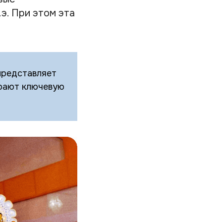
э. При этом эта
представляет
грают ключевую