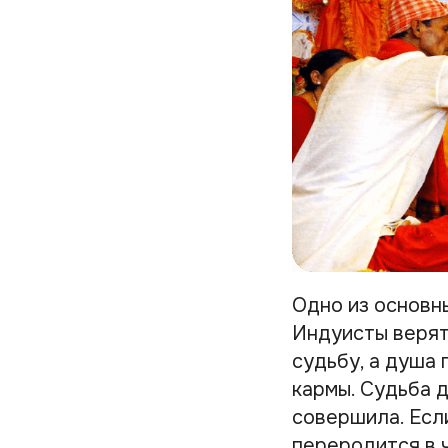
Одно из основны
Индуисты верят
судьбу, а душа
кармы. Судьба д
совершила. Есл
переродится в 