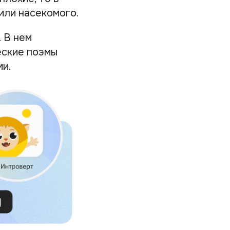
или насекомого.
 В нем
еские поэмы
ми.