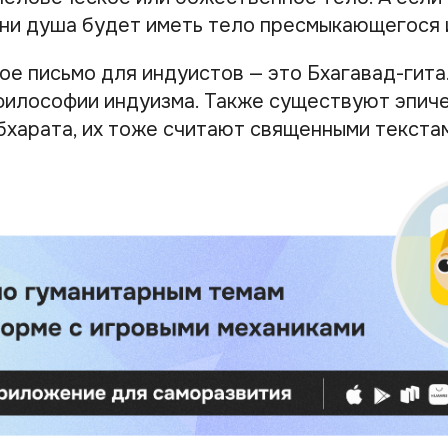
и душа будет иметь тело пресмыкающегося 
е письмо для индуистов — это Бхагавад-гита.
философии индуизма. Также существуют эпич
бхарата, их тоже считают священными текста