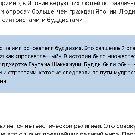
пример, в Японии верующих людей по различ
м опросам больше, чем граждан Японии. Люди
 синтоистами, и буддистами.
о не имя основателя буддизма. Это священный ста
я как «просветленный». В истории было множеств
иддхартха Гаутама Шакьямуни. Будды были обычн
 и страстями, которые следовали по пути мудрос
ия.
вляется нетеистической религией. Это совок
еще это одна из древнейших религий мира. Пер