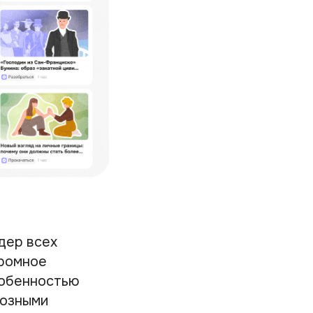
дер всех
громное
собенностью
иозными