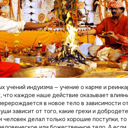
х учений индуизма — учение о карме и реинка
, что каждое наше действие оказывает влиян
 перерождается в новое тело в зависимости о
уши зависит от того, какие грехи и добродет
и человек делал только хорошие поступки, то
человеческое или божественное тело. А если 