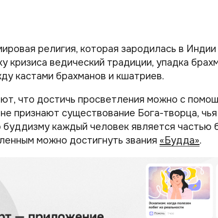
ировая религия, которая зародилась в Индии в 
ху кризиса ведический традиции, упадка брах
ду кастами брахманов и кшатриев.
ют, что достичь просветления можно с помо
 не признают существование Бога-творца, чья
о буддизму каждый человек является частью 
ленным можно достигнуть звания
«Будда»
.