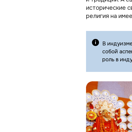
исторические св
религия на име
В индуизме
собой аспе
роль в инд