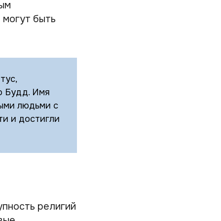
ным
 могут быть
тус,
о Будд. Имя
ыми людьми с
ти и достигли
упность религий
вые