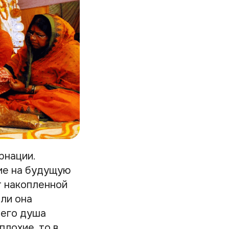
рнации.
ие на будущую
т накопленной
ели она
 его душа
плохие, то в