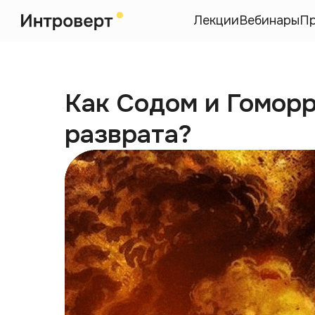
Лекции
Вебинары
П
Как Содом и Гоморр
разврата?