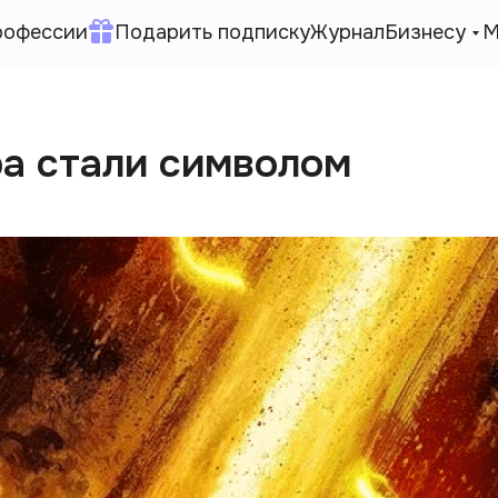
рофессии
Подарить подписку
Журнал
Бизнесу
М
а стали символом