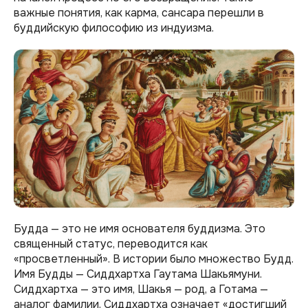
важные понятия, как карма, сансара перешли в
буддийскую философию из индуизма.
Будда — это не имя основателя буддизма. Это
священный статус, переводится как
«просветленный». В истории было множество Будд.
Имя Будды — Сиддхартха Гаутама Шакьямуни.
Сиддхартха — это имя, Шакья — род, а Готама —
аналог фамилии. Сиддхартха означает «достигший