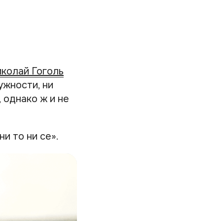
колай Гоголь
ужности, ни
 однако ж и не
и то ни се».