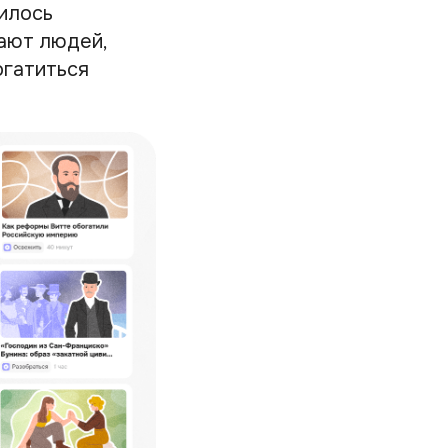
вилось
вают людей,
огатиться