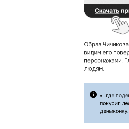
Образ Чичикова,
видим его повед
персонажами. Гл
людям.
«...где по
покурил ле
деньжонку..