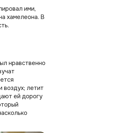
лировал ими,
на хамелеона. В
ть.
был нравственно
вучат
ается
и воздух; летит
 дают ей дорогу
оторый
насколько