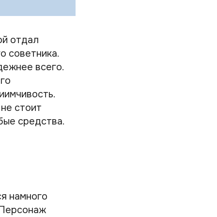
ой отдал
о советника.
дежнее всего.
ого
иимчивость.
 не стоит
бые средства.
ся намного
 Персонаж