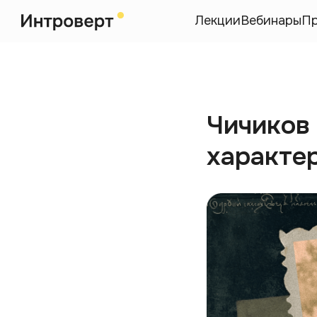
Лекции
Вебинары
П
Чичиков
характе