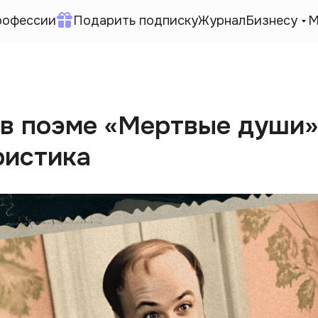
рофессии
Подарить подписку
Журнал
Бизнесу
М
 в поэме «Мертвые души»
ристика