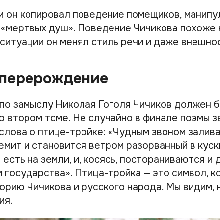
и он копировал поведение помещиков, манипу
 «мертвых душ». Поведение Чичикова похоже 
 ситуации он менял стиль речи и даже внешнос
 перерождение
 по замыслу Николая Гоголя Чичиков должен 
о втором томе. Не случайно в финале поэмы з
слова о птице-тройке: «Чудным звоном залив
емит и становится ветром разорванный в куск
и есть на земли, и, косясь, постораниваются и
и государства». Птица-тройка — это символ, к
орию Чичикова и русского народа. Мы видим, 
ия.