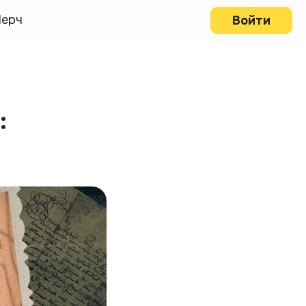
ерч
Войти
: