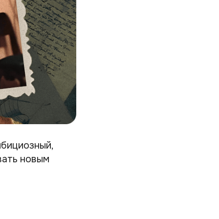
мбициозный,
вать новым