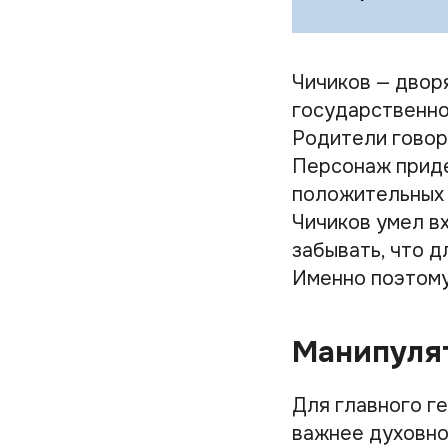
Чичиков — дворя
государственно
Родители говори
Персонаж приде
положительных 
Чичиков умел вх
забывать, что 
Именно поэтому
Манипуля
Для главного г
важнее духовно