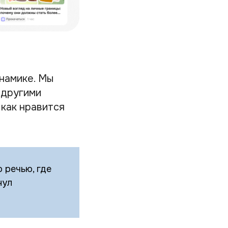
инамике. Мы
 другими
 как нравится
 речью, где
нул