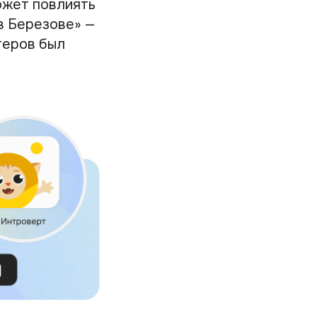
ожет повлиять
в Березове» —
теров был