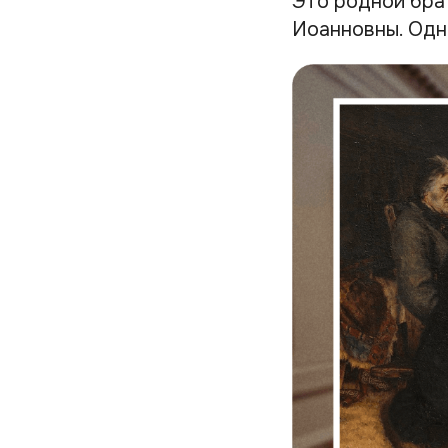
Это родной бра
Иоанновны. Одн