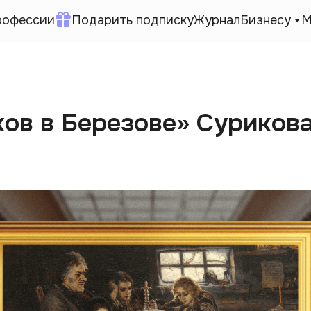
рофессии
Подарить подписку
Журнал
Бизнесу
М
ов в Березове» Сурикова