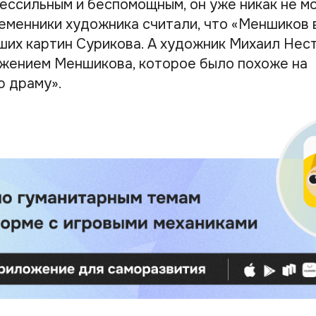
бессильным и беспомощным, он уже никак не м
ременники художника считали, что «Меншиков 
чших картин Сурикова. А художник Михаил Нес
жением Меншикова, которое было похоже на
 драму».