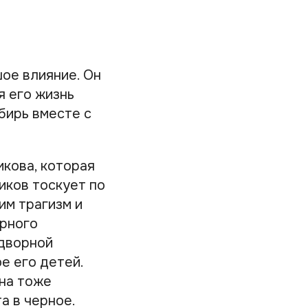
ое влияние. Он
я его жизнь
бирь вместе с
икова, которая
иков тоскует по
им трагизм и
орного
идворной
е его детей.
она тоже
а в черное.