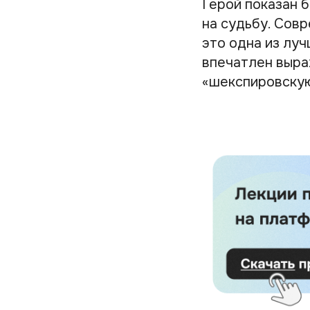
Герой показан 
на судьбу. Сов
это одна из лу
впечатлен выра
«шекспировскую