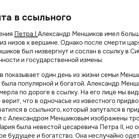
та в ссыльного
ления
Петра I
Александр Меншиков имел больш
из низов к вершине. Однако после смерти цар
шиков был низвергнут и сослан в ссылку в Си
лчности и государственной измены.
в показывает один день из жизни семьи Менш
 была популярной и богатой. Александр Менш
мерла по дороге в ссылку. На его лице мы вид
е верит, что в одночасье из известного придв
ратился в ссыльного, который запутался в пр
м с Александром Меншиковым изображены тро
ария была невестой цесаревича Петра II, но 
ое будущее и богатство. Она неслучайно одет