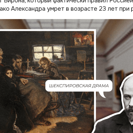
т Бирона, который фактически правил Россие
ако Александра умрет в возрасте 23 лет при 