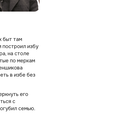
х быт там
 построил избу
ра, на столе
атые по меркам
Меншикова
еть в избе без
еркнуть его
ться с
огубил семью.