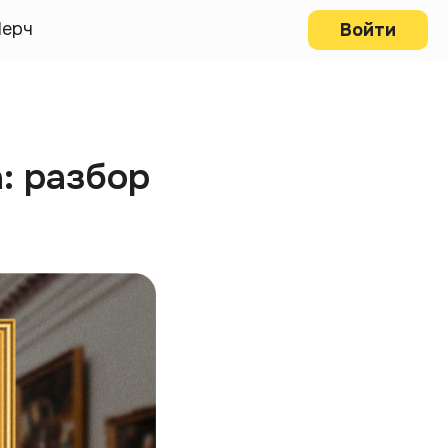
ерч
Войти
: разбор