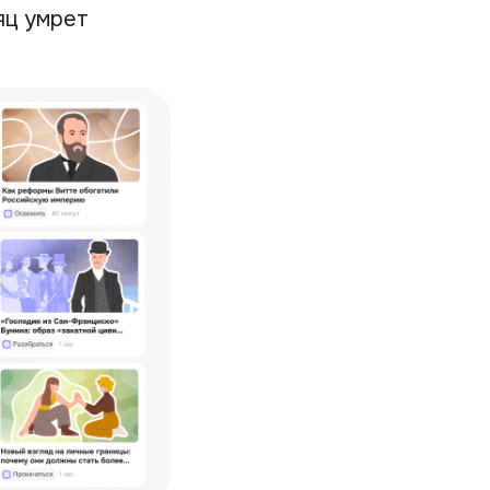
яц умрет