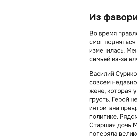
Из фавори
Во время прав
смог подняться 
изменилась. Мен
семьей из-за а
Василий Сурико
совсем недавно
жене, которая у
грусть. Герой н
интригана прев
политике. Рядо
Старшая дочь М
потеряла велик