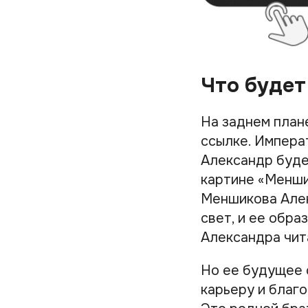
Что будет
На заднем план
ссылке. Импер
Александр буде
картине «Менши
Меншикова Алек
свет, и ее обра
Александра чита
Но ее будущее 
карьеру и благ