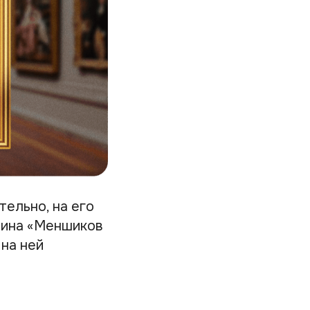
ельно, на его
ртина «Меншиков
 на ней