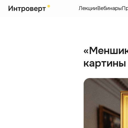
Лекции
Вебинары
П
«Меншик
картины