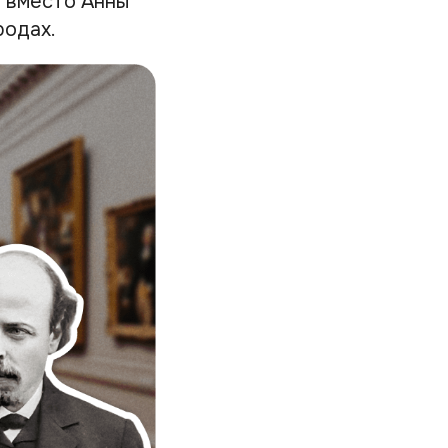
й вместо Анны
родах.