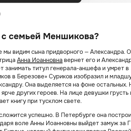
 с семьей Меншикова?
е мы видим сына придворного — Александра. О
атрица
Анна Иоанновна
вернет его и Александр
т занимать титул генерала-аншефа и умрет в 
ков в Березове» Суриков изобразил и младш
сандру. Она выделяется на фоне остальных. 
з ярче других героев. На лице девушки грусть 
ет книгу при тусклом свете.
сложится успешно. В Петербурге она постро
одаря воле Анны Иоанновны выйдет замуж за Г