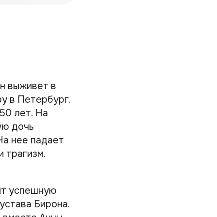
н выживет в
у в Петербург.
50 лет. На
ую дочь
На нее падает
и трагизм.
ит успешную
устава Бирона.