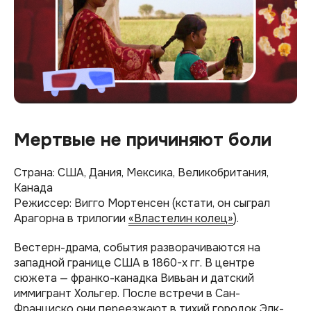
Мертвые не причиняют боли
Страна: США, Дания, Мексика, Великобритания,
Канада
Режиссер: Вигго Мортенсен (кстати, он сыграл
Арагорна в трилогии
«Властелин колец»
).
Вестерн-драма, события разворачиваются на
западной границе США в 1860-х гг. В центре
сюжета — франко-канадка Вивьан и датский
иммигрант Хольгер. После встречи в Сан-
Франциско они переезжают в тихий городок Элк-