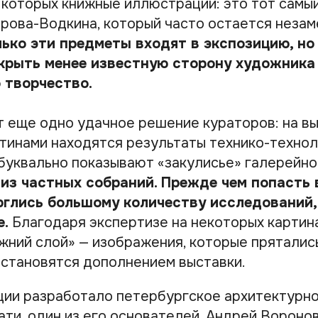
е которых книжные иллюстрации: это тот самы
рова-Водкина, который часто остается незам
лько эти предметы входят в экспозицию, но
крыть менее известную сторону художника
о творчество.
т еще одно удачное решение кураторов: на в
тинами находятся результаты технико-технол
 буквально показывают «закулисье» галерейно
 из частных собраний. Прежде чем попасть
рглись большому количеству исследований,
е.
Благодаря экспертизе на некоторых картин
жний слой» — изображения, которые пряталис
 становятся дополнением выставки.
ции разработало петербургское архитектурн
ати, один из его основателей, Андрей Воронов