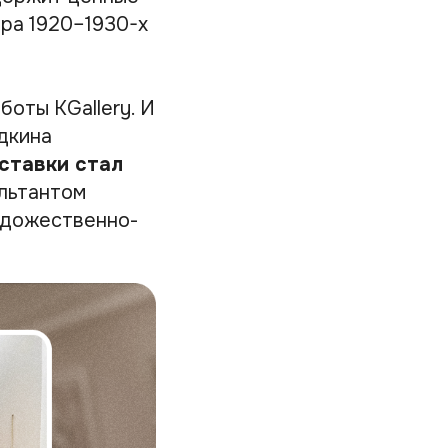
ра 1920–1930-х
оты KGallery. И
дкина
ставки стал
льтантом
удожественно-