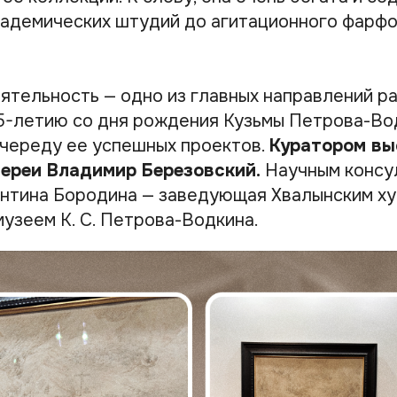
кадемических штудий до агитационного фарфо
тельность — одно из главных направлений раб
45-летию со дня рождения Кузьмы Петрова-Во
 череду ее успешных проектов.
Куратором вы
лереи Владимир Березовский.
Научным консу
нтина Бородина — заведующая Хвалынским х
узеем К. С. Петрова-Водкина.