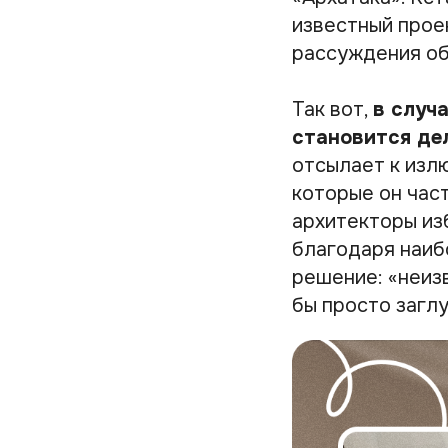
известный прое
рассуждения об
Так вот,
в случ
становится де
отсылает к изл
которые он час
архитекторы из
благодаря наиб
решение: «неиз
бы просто загл