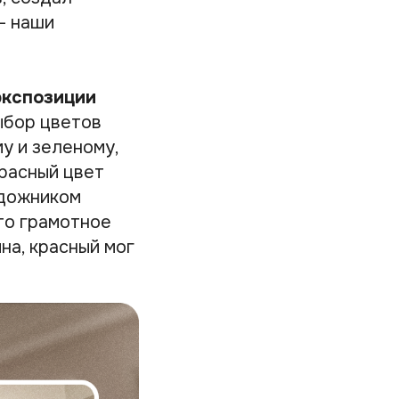
— наши
экспозиции
бор цветов
у и зеленому,
красный цвет
удожником
то грамотное
на, красный мог