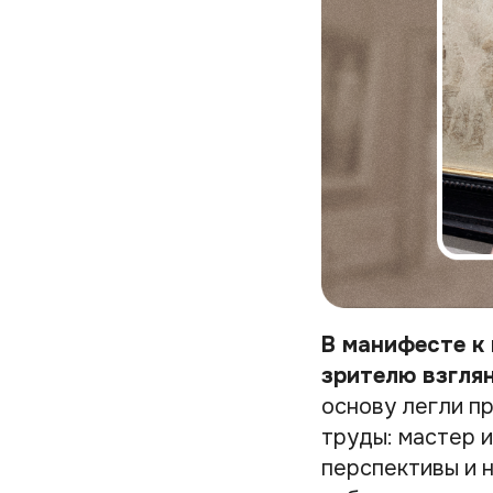
В манифесте к
зрителю взгля
основу легли п
труды: мастер 
перспективы и 