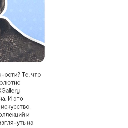
ности? Те, что
солютно
Gallery
а. И это
 искусство.
коллекций и
взглянуть на