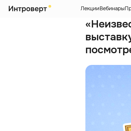
Лекции
Вебинары
П
«Неизве
выставку
посмотр