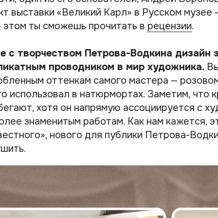
кт выставки «Великий Карл» в Русском музее 
 этом ты сможешь прочитать в
рецензии
.
ае с творчеством Петрова-Водкина дизайн 
ликатным проводником в мир художника.
Вы
юбленным оттенкам самого мастера — розовом
то использовал в натюрмортах. Заметим, что 
бегают, хотя он напрямую ассоциируется с х
олее знаменитым работам. Как нам кажется, э
вестного», нового для публики Петрова-Водки
ушить.