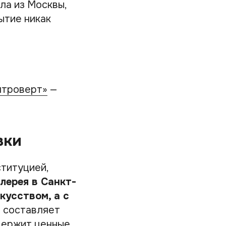
ла из Москвы,
ытие никак
нтроверт»
—
вки
ституцией,
лерея в Санкт-
кусством, а с
а составляет
одержит ценные