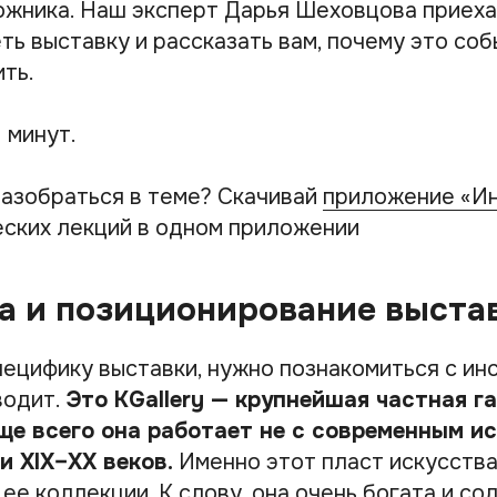
ожника. Наш эксперт Дарья Шеховцова приеха
ь выставку и рассказать вам, почему это соб
ть.
1 минут.
азобраться в теме? Скачивай
приложение «И
ских лекций в одном приложении
а и позиционирование выста
пецифику выставки, нужно познакомиться с ин
водит.
Это KGallery — крупнейшая частная га
ще всего она работает не с современным ис
и XIX–XX веков.
Именно этот пласт искусств
ее коллекции. К слову, она очень богата и с