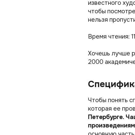
известного худ
чтобы посмотрет
нельзя пропусти
Время чтения: 1
Хочешь лучше р
2000 академиче
Специфик
Чтобы понять с
которая ее про
Петербурге.
Ча
произведениям
основную часть 