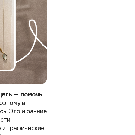
цель — помочь
оэтому в
ь. Это и ранние
асти
 и графические