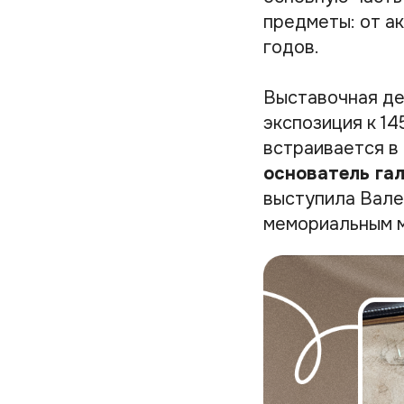
предметы: от а
годов.
Выставочная дея
экспозиция к 1
встраивается в
основатель га
выступила Вале
мемориальным м