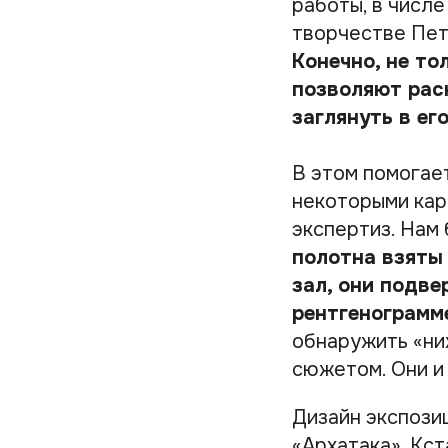
работы, в числ
творчестве Пет
Конечно, не то
позволяют рас
заглянуть в ег
В этом помогае
некоторыми кар
экспертиз. Нам
полотна взяты
зал, они подве
рентгенограмм
обнаружить «ни
сюжетом. Они и
Дизайн экспози
«Архатака». Кст