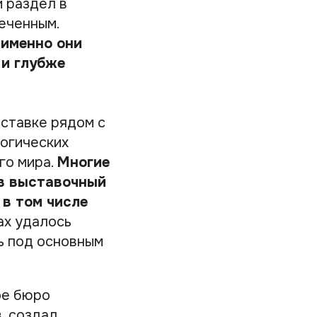
й раздел в
еченным.
 именно они
 и глубже
ыставке рядом с
огических
го мира.
Многие
 в выставочный
 в том числе
ах удалось
ь под основным
ое бюро
, создал