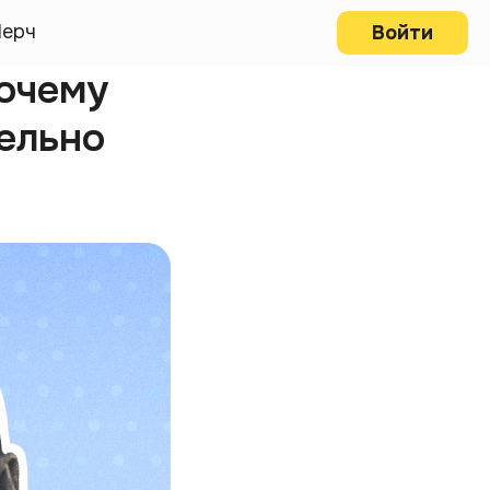
ерч
Войти
очему
тельно