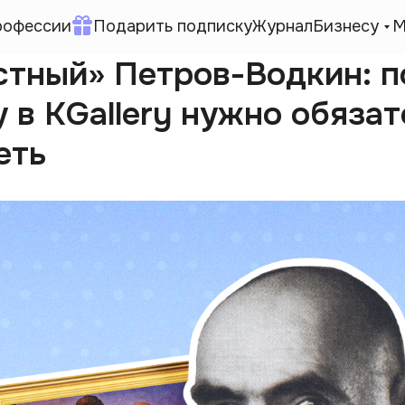
рофессии
Подарить подписку
Журнал
Бизнесу
М
стный» Петров-Водкин: п
 в KGallery нужно обяза
еть