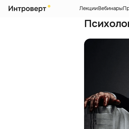
Лекции
Вебинары
П
Психоло