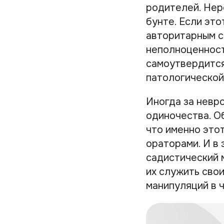
родителей. Нер
бунте. Если эт
авторитарным с
неполноценност
самоутвердится
патологической
Иногда за невр
одиночества. Об
что именно это
ораторами. И в
садистический 
их служить сво
манипуляций в 