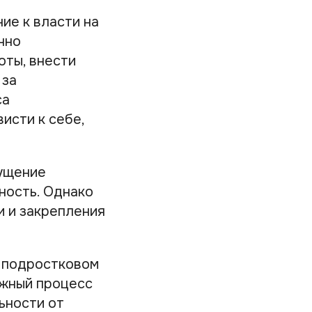
ие к власти на
чно
оты, внести
 за
са
исти к себе,
щущение
ность. Однако
и и закрепления
 подростковом
ожный процесс
ьности от