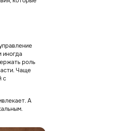
вия, которые
 управление
м иногда
держать роль
ласти. Чаще
й с
ивлекает. А
кальным.