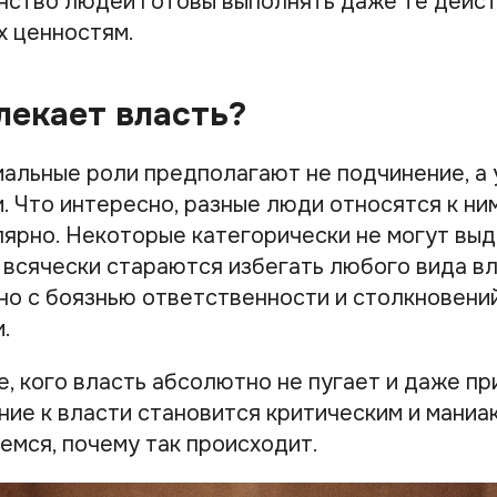
нство людей готовы выполнять даже те дейст
х ценностям.
лекает власть?
альные роли предполагают не подчинение, а
. Что интересно, разные люди относятся к ни
ярно. Некоторые категорически не могут вы
 всячески стараются избегать любого вида в
ано с боязнью ответственности и столкновени
.
е, кого власть абсолютно не пугает и даже пр
ние к власти становится критическим и маниа
емся, почему так происходит.