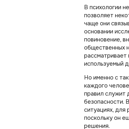
В психологии не
позволяет неко
чаще они связы
основании иссл
повиновение, в
общественных н
рассматривает 
используемый д
Но именно с та
каждого челове
правил служит д
безопасности. В
ситуациях, для
поскольку он ещ
решения.