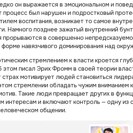
едко он выражается в эмоциональном и пове
от процесс был нарушен и подростковый прот
тилем воспитания, возникает то самое внутр
и. Намного позднее зажатый внутренний бунт
 прорываются в совершенно непредсказуемой,
 форме навязчивого доминирования над окр
отическим стремлением к власти кроется глу
 этом писал Эрих Фромм в своей теории власт
т страх мотивирует людей становиться лидер
 этом стремлении обладать чужим вниманием 
мотив. Такие люди превращает других в функ
им интересам и включают контроль — одну из
человеческом общении.