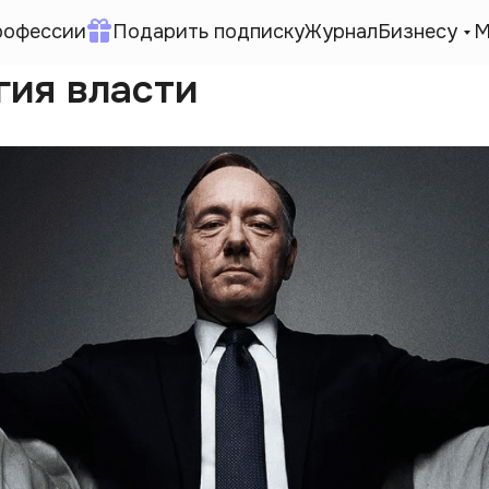
рофессии
Подарить подписку
Журнал
Бизнесу
М
гия власти