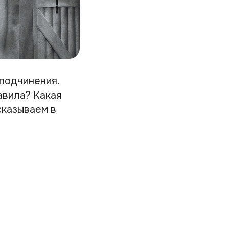
подчинения.
авила? Какая
сказываем в