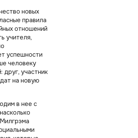
чество новых
гласные правила
ейных отношений
ь учителя,
но
ет успешности
ьше человеку
 друг, участник
идат на новую
одим в нее с
 насколько
 Милгрэма
социальными