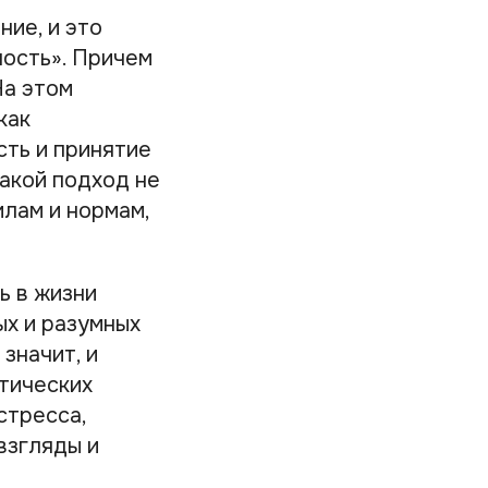
ние, и это
ность». Причем
На этом
как
сть и принятие
акой подход не
лам и нормам,
ь в жизни
ых и разумных
значит, и
итических
стресса,
взгляды и