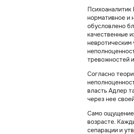
Психоаналитик 
нормативное и 
обусловлено бл
качественные и
невротическим 
неполноценност
тревожностей и
Согласно теори
неполноценност
власть Адлер т
через нее своей
Само ощущение 
возрасте. Кажд
сепарации и ут