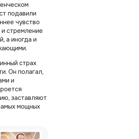
денческом
ест подавили
еннее чувство
 и стремление
 а иногда и
ужающими.
бинный страх
и. Он полагал,
ами и
кроется
цию, заставляют
 самых мощных