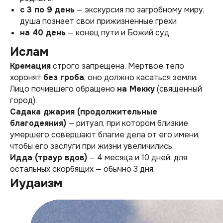
с 3 по 9 день
— экскурсия по загробному миру,
душа познает свои прижизненные грехи
на 40 день
— конец пути и Божий суд
Ислам
Кремация
строго запрещена. Мертвое тело
хоронят
без гроба
, оно должно касаться земли.
Лицо почившего обращено
на Мекку
(священный
город).
Садака джария (продолжительные
благодеяния)
— ритуал, при котором близкие
умершего совершают благие дела от его имени,
чтобы его заслуги при жизни увеличились.
Идда (траур вдов)
— 4 месяца и 10 дней, для
остальных скорбящих — обычно 3 дня.
Иудаизм