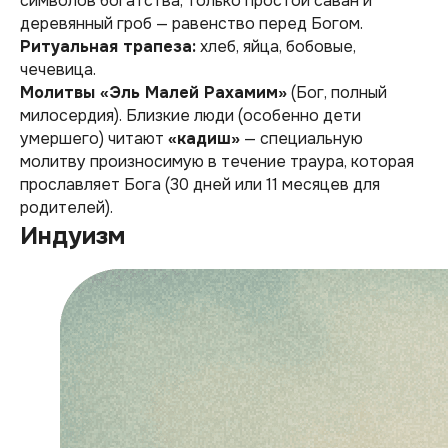
символов богатства, только простой саван и
деревянный гроб — равенство перед Богом.
Ритуальная трапеза:
хлеб, яйца, бобовые,
чечевица.
Молитвы «Эль Малей Рахамим»
(Бог, полный
милосердия). Близкие люди (особенно дети
умершего) читают
«кадиш»
— специальную
молитву произносимую в течение траура, которая
прославляет Бога (30 дней или 11 месяцев для
родителей).
Индуизм