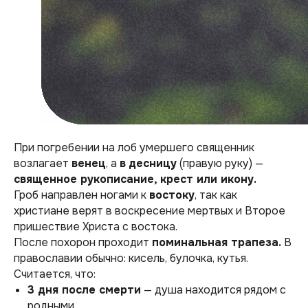
При погребении на лоб умершего священник
возлагает
венец
, а
в
десницу
(правую руку) —
священное рукописание, крест или икону.
Гроб направлен ногами к
востоку
, так как
христиане верят в воскресение мертвых и Второе
пришествие Христа с востока.
После похорон проходит
поминальная трапеза.
В
православии обычно: кисель, булочка, кутья.
Считается, что:
3 дня после смерти
— душа находится рядом с
родными