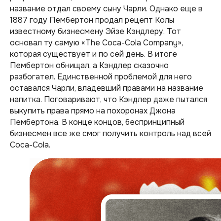
название отдал своему сыну Чарли. Однако еще в
1887 году Пембертон продал рецепт Колы
известному бизнесмену Эйзе Кэндлеру. Тот
основал ту самую «The Coca-Cola Company»,
которая существует и по сей день. В итоге
Пембертон обнищал, а Кэндлер сказочно
разбогател. Единственной проблемой для него
оставался Чарли, владевший правами на название
напитка. Поговаривают, что Кэндлер даже пытался
выкупить права прямо на похоронах Джона
Пембертона. В конце концов, беспринципный
бизнесмен все же смог получить контроль над всей
Coca-Cola.