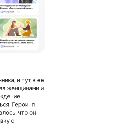
ика, и тут в ее
 за женщинами и
рждение.
ься. Героиня
алось, что он
вку с