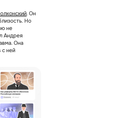
Болконский
. Он
близость. Но
зю не
ил Андрея
авма. Она
 с ней