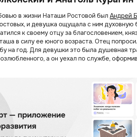
овью в жизни Наташи Ростовой был
Андрей 
Ростовых, и девушка ощущала с ним духовную 
атился к своему отцу за благословением, кня
таша в силу ее юного возраста. Отец попрос
бу на год. Для девушки это была душевная тр
озлюбленного, а он уехал по службе, оформив