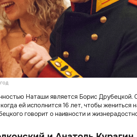
 год
ностью Наташи является Борис Друбецкой. 
когда ей исполнится 16 лет, чтобы жениться н
бецкого говорит о наивности и жизнерадостно
лконский и Анатоль Курагин