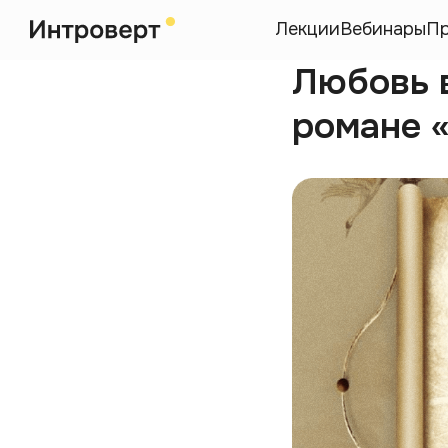
Лекции
Вебинары
П
Любовь 
романе 