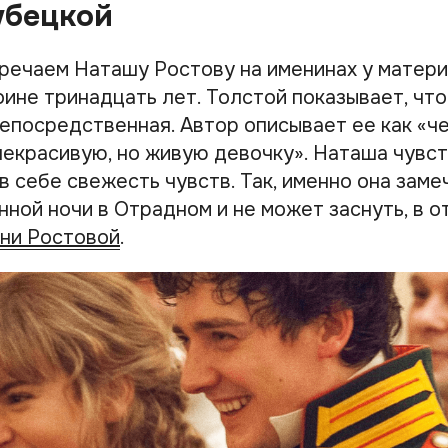
убецкой
речаем Наташу Ростову на именинах у матери 
ине тринадцать лет. Толстой показывает, что
непосредственная. Автор описывает ее как «ч
некрасивую, но живую девочку». Наташа чувс
в себе свежесть чувств. Так, именно она заме
ной ночи в Отрадном и не может заснуть, в о
ни Ростовой
.