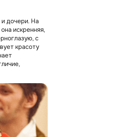
и дочери. На
 она искренняя,
ерноглазую, с
твует красоту
чает
тличие,