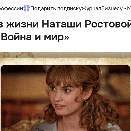
рофессии
Подарить подписку
Журнал
Бизнесу
М
в жизни Наташи Ростовой
«Война и мир»