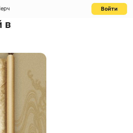
ерч
Войти
 в