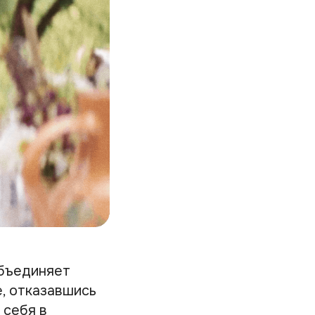
объединяет
е, отказавшись
 себя в