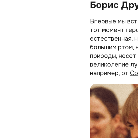
Борис Др
Впервые мы вст
тот момент геро
естественная, 
большим ртом, 
природы, несет 
великолепие лун
например, от
Со