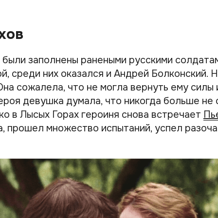
хов
 были заполнены ранеными русскими солдата
й, среди них оказался и Андрей Болконский. 
Она сожалела, что не могла вернуть ему силы 
ероя девушка думала, что никогда больше не
ко в Лысых Горах героиня снова встречает
Пь
ша, прошел множество испытаний, успел разоча