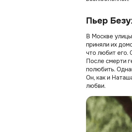
Пьер Безу
В Москве улицы
приняли их домо
что любит его. 
После смерти г
полюбить. Одна
Он, как и Ната
любви.