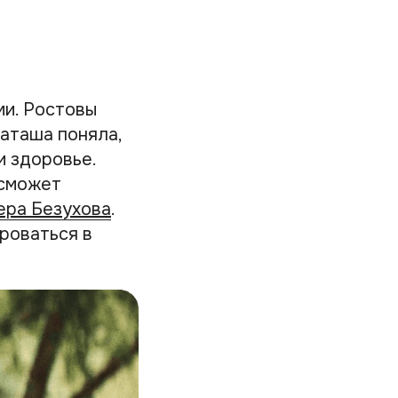
ми. Ростовы
Наташа поняла,
и здоровье.
 сможет
ера Безухова
.
роваться в