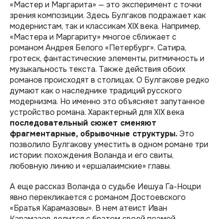
«Мастер и Маргарита» — это эксперимент с точки
зрения композиции. Здесь Булгаков подражает как
модернистам, так и классикам XIX века. Например,
«Мастера и Маргариту» многое сближает с
романом Андрея Белого «Петербург». Сатира,
гротеск, фантастические элементы, ритмичность и
музыкальность текста. Также действия обоих
романов происходят в столицах. О Булгакове редко
думают как о наследнике традиций русского
модернизма. Но именно это объясняет запутанное
устройство романа. Характерный для XIX века
последовательный сюжет сменяют
фрагментарные, обрывочные структуры.
Это
позволило Булгакову уместить в одном романе три
истории: похождения Воланда и его свиты,
любовную линию и «ершалаимские» главы.
А еще рассказ Воланда о судьбе Иешуа Га-Ноцри
явно перекликается с романом Достоевского
«Братья Карамазовы». В нем атеист Иван
Карамазов делится с братом своей поэмой