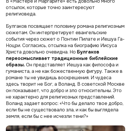
В «Мастере и Маргарите» есть довольно много
отсылок, которые точно заинтересуют
религиоведа.
Булгаков посвящает половину романа религиозным
сюжетам. Он интерпретирует евангельские
события через сюжет о Понтии Пилате и Иешуа Га-
Ноцри. Согласись, отсылка на биографию Иисуса
Христа довольно очевидна. Но
Булгаков
переосмысливает традиционные библейские
образы.
Он представляет Иешуа как философа и
гуманиста, а не как божественную фигуру. Также в
романе ты не увидишь воскрешения. И чудеса
здесь творит не Бог, а Воланд. В советской Москве
он показывает, что добро и зло относительны. Это
не характерно для религиозных представлений.
Воланд задает вопрос: «Что бы делало твое добро,
если бы не существовало зла, и как бы выглядела
земля, если бы с нее исчезли тени?»