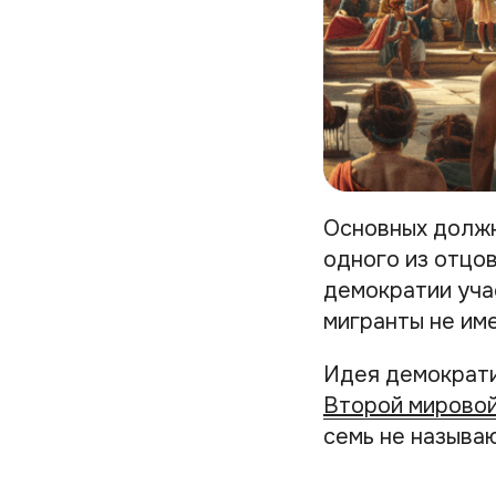
Основных должн
одного из отцо
демократии уча
мигранты не име
Идея демократи
Второй мировой
семь не называ