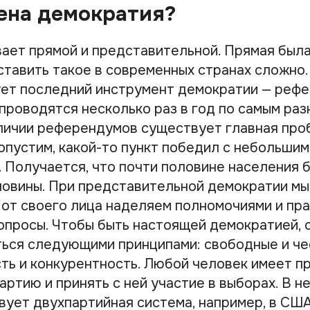
ена демократия?
ает прямой и представительной. Прямая была
дставить такое в современных странах сложно.
ет последний инструмент демократии — рефе
проводятся несколько раз в год по самым раз
личии референдумов существует главная про
опустим, какой-то пункт победил с небольши
. Получается, что почти половине населения 
ловины. При представительной демократии мы
 от своего лица наделяем полномочиями и пр
опросы. Чтобы быть настоящей демократией, 
ься следующими принципами: свободные и че
ть и конкурентность. Любой человек имеет п
ртию и принять с ней участие в выборах. В н
вует двухпартийная система, например, в США