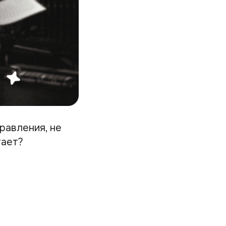
равления, не
тает?