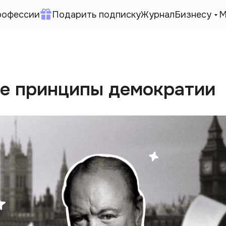
рофессии
Подарить подписку
Журнал
Бизнесу
М
е принципы демократии