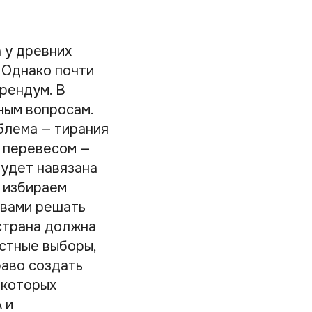
 у древних
 Однако почти
рендум. В
ным вопросам.
блема — тирания
м перевесом —
будет навязана
 избираем
авами решать
страна должна
стные выборы,
раво создать
екоторых
 и