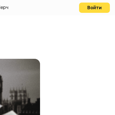
ерч
Войти