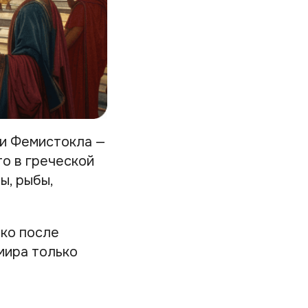
ли Фемистокла —
то в греческой
ы, рыбы,
ько после
мира только