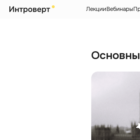
Лекции
Вебинары
П
Основны