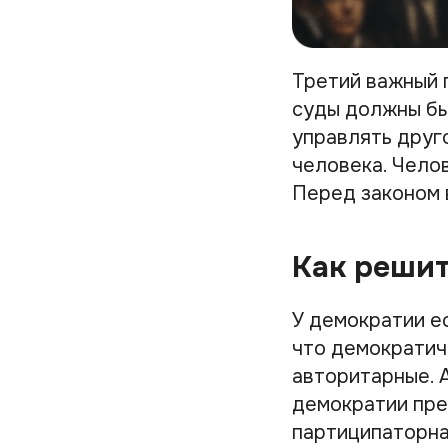
Третий важный 
суды должны бы
управлять друг
человека. Чело
Перед законом 
Как реши
У демократии е
что демократич
авторитарные. 
демократии пре
партиципаторна