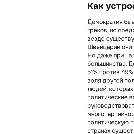
Как устро
Демократия быв
греков, но пре
везде существу
Швейцарии они 
Но даже при на
большинства. Д
51% против 49%
воля другой по
людей, которых
политические в
руководствоват
многопартийнос
политическую па
странах сущест