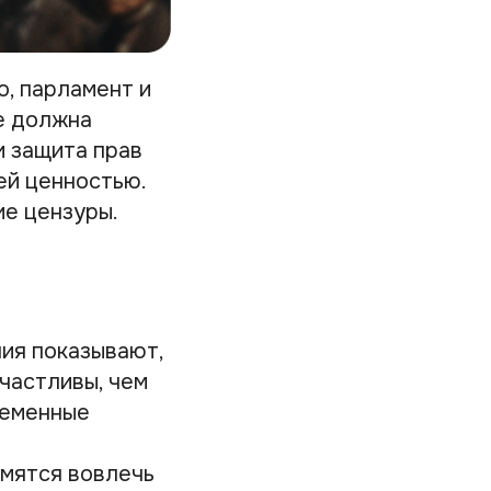
о, парламент и
е должна
и защита прав
ей ценностью.
ие цензуры.
ния показывают,
частливы, чем
ременные
мятся вовлечь