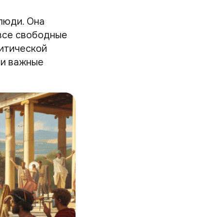
люди. Она
 все свободные
литической
ли важные