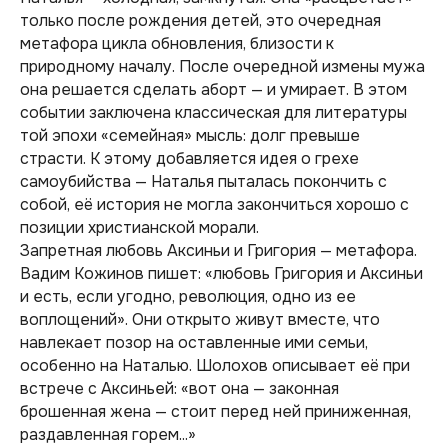
только после рождения детей, это очередная
метафора цикла обновления, близости к
природному началу. После очередной измены мужа
она решается сделать аборт — и умирает. В этом
событии заключена классическая для литературы
той эпохи «семейная» мысль: долг превыше
страсти. К этому добавляется идея о грехе
самоубийства — Наталья пыталась покончить с
собой, её история не могла закончиться хорошо с
позиции христианской морали.
Запретная любовь Аксиньи и Григория — метафора.
Вадим Кожинов пишет:
«любовь Григория и Аксиньи
и есть, если угодно, революция, одно из ее
воплощений».
Они открыто живут вместе, что
навлекает позор на оставленные ими семьи,
особенно на Наталью. Шолохов описывает её при
встрече с Аксиньей:
«вот она — законная
брошенная жена — стоит перед ней приниженная,
раздавленная горем...»