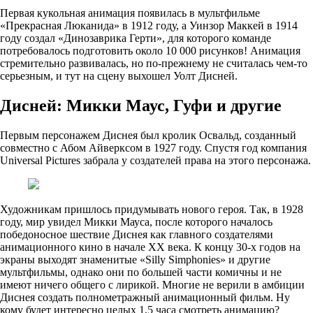
Первая кукольная анимация появилась в мультфильме
«Прекрасная Люканида» в 1912 году, а Уинзор Маккей в 1914
году создал «Динозаврика Герти», для которого команде
потребовалось подготовить около 10 000 рисунков! Анимация
стремительно развивалась, но по-прежнему не считалась чем-то
серьезным, и тут на сцену выхошел Уолт Дисней.
Дисней: Микки Маус, Гуфи и другие
Первым персонажем Диснея был кролик Освальд, созданный
совместно с Абом Айверксом в 1927 году. Спустя год компания
Universal Pictures забрала у создателей права на этого персонажа.
Художникам пришлось придумывать нового героя. Так, в 1928
году, мир увидел Микки Мауса, после которого началось
победоносное шествие Диснея как главного создателями
анимационного кино в начале XX века. К концу 30-х годов на
экраны выходят знаменитые «Silly Simphonies» и другие
мультфильмы, однако они по большей части комичны и не
имеют ничего общего с лирикой. Многие не верили в амбиции
Диснея создать полнометражный анимационный фильм. Ну
кому будет интересно целых 1,5 часа смотреть анимацию?