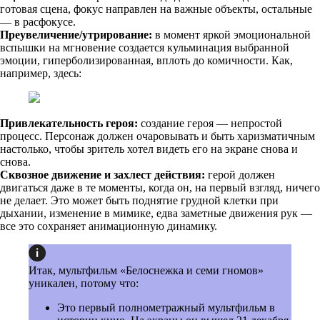
готовая сцена, фокус направлен на важные объекты, остальные
— в расфокусе.
Преувеличение/утрирование:
в момент яркой эмоциональной
вспышки на мгновение создается кульминация выбранной
эмоции, гиперболизированная, вплоть до комичности. Как,
например, здесь:
Привлекательность героя:
создание героя — непростой
процесс. Персонаж должен очаровывать и быть харизматичным
настолько, чтобы зритель хотел видеть его на экране снова и
снова.
Сквозное движение и захлест действия:
герой должен
двигаться даже в те моменты, когда он, на первый взгляд, ничего
не делает. Это может быть поднятие грудной клетки при
дыхании, изменение в мимике, едва заметные движения рук —
все это сохраняет анимационную динамику.
Итак, мультфильм «Белоснежка и семи гномов»
уникален, потому что:
Это первый полнометражный мультфильм в