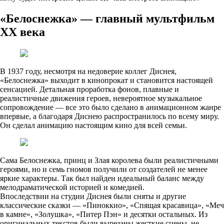
«Белоснежка» — главный мультфильм
XX века
В 1937 году, несмотря на недоверие коллег Диснея,
«Белоснежка» выходит в кинопрокат и становится настоящей
сенсацией. Детальная проработка фонов, плавные и
реалистичные движения героев, невероятное музыкальное
сопровождение — все это было сделано в анимационном жанре
впервые, а благодаря Диснею распространилось по всему миру.
Он сделал анимацию настоящим кино для всей семьи.
Сама Белоснежка, принц и Злая королева были реалистичными
героями, но и семь гномов получили от создателей не менее
яркие характеры. Так был найден идеальный баланс между
мелодраматической историей и комедией.
Впоследствии на студии Диснея были сняты и другие
классические сказки — «Пиноккио», «Спящая красавица», «Меч
в камне», «Золушка», «Питер Пэн» и десятки остальных. Из
оригинальных текстов были вырезаны жесткие сцены, не