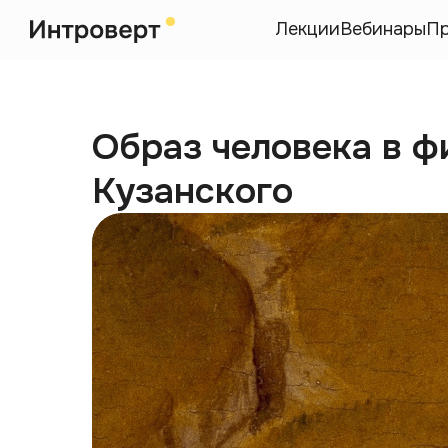
Лекции
Вебинары
П
Образ человека в 
Кузанского