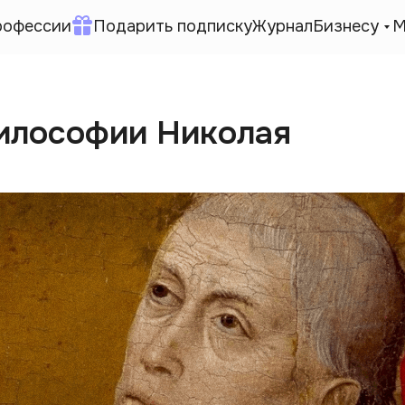
рофессии
Подарить подписку
Журнал
Бизнесу
М
философии Николая