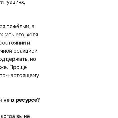
итуациях,
ся тяжёлым, а
жать его, хотя
состоянии и
ичной реакцией
поддержать, но
озже. Проще
ь по-настоящему
ы не в ресурсе?
 когда вы не