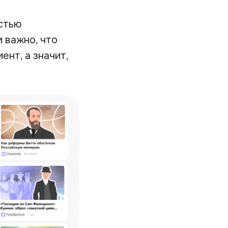
остью
 важно, что
нт, а значит,