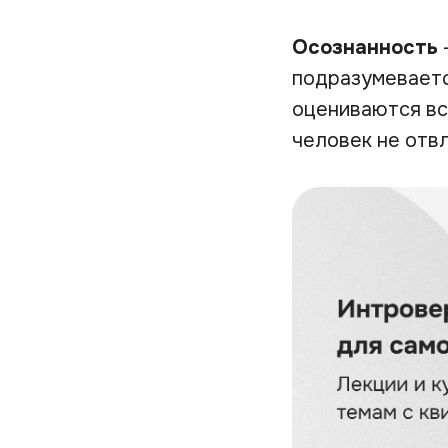
Осознанность
подразумеваетс
оцениваются все
человек не отв