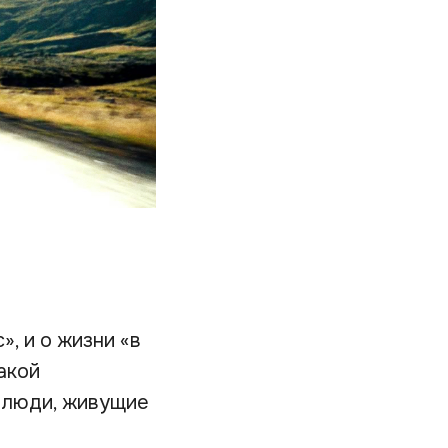
, и о жизни «в
акой
 люди, живущие