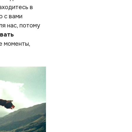
аходитесь в
о с вами
ля нас, потому
овать
е моменты,