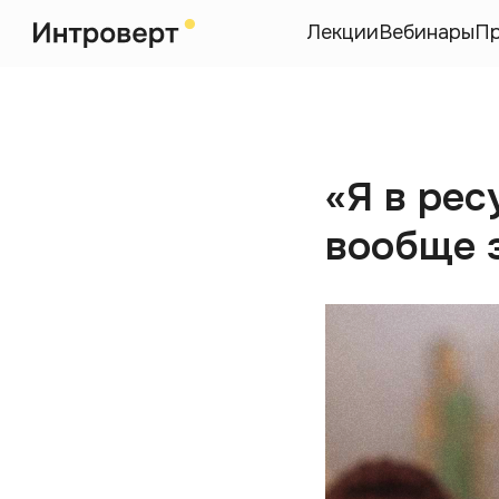
Лекции
Вебинары
П
«Я в рес
вообще 