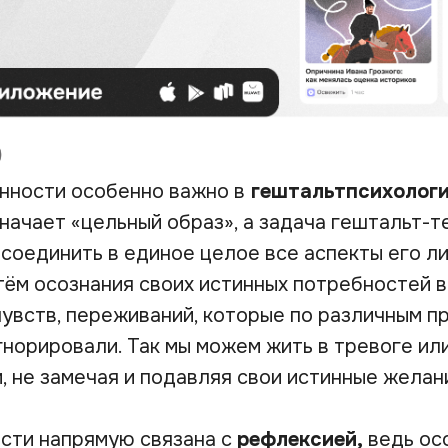
нности особенно важно в
гештальтпсихологи
начает «цельный образ», а задача гештальт-т
 соединить в единое целое все аспекты его ли
тём осознания своих истинных потребностей 
чувств, переживаний, которые по различным п
норировали. Так мы можем жить в тревоге или
, не замечая и подавляя свои истинные желан
сти напрямую связана с
рефлексией,
ведь ос