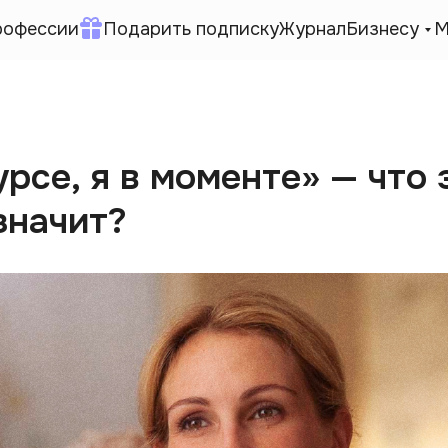
рофессии
Подарить подписку
Журнал
Бизнесу
М
урсе, я в моменте» — что 
значит?