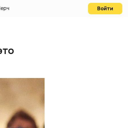
ерч
Войти
это