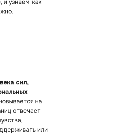
 и узнаем, как
ужно.
века сил,
иональных
новывается на
аниц отвечает
чувства,
оддерживать или