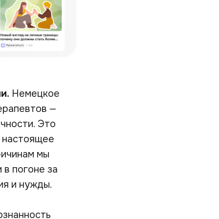
и.
Немецкое
ерапевтов —
чности. Это
в настоящее
ричинам мы
 в погоне за
ия и нужды.
ознанность