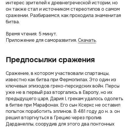
интерес зрителей к древнегреческой истории, но
он также стал и источником стереотипов о самом
сражении. Разбираемся, как проходила знаменитая
битва.
Время чтения: 5 минут.
Приложение для саморазвития.
Скачать
.
Предпосылки сражения
Сражение, в котором участвовали спартанцы,
известно как битва при Фермопилах. Это один из
ключевых эпизодов греко-персидских войн. Персы
уже не в первый раз вторгались в Европу, но их
предыдущего царя, Дария I, грекам удалось одолеть
в битве при Марафонах. Его сын Ксеркс не оставил
попыток поработить эллинов. В 481 году до н. э. он
решил вторгнуться в Грецию через пролив
Дарданеллы, соорудив для этого два понтонных