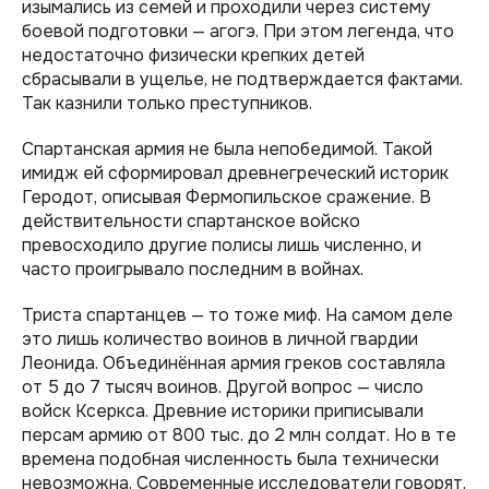
изымались из семей и проходили через систему
боевой подготовки — агогэ. При этом легенда, что
недостаточно физически крепких детей
сбрасывали в ущелье, не подтверждается фактами.
Так казнили только преступников.
Спартанская армия не была непобедимой. Такой
имидж ей сформировал древнегреческий историк
Геродот, описывая Фермопильское сражение. В
действительности спартанское войско
превосходило другие полисы лишь численно, и
часто проигрывало последним в войнах.
Триста спартанцев — то тоже миф. На самом деле
это лишь количество воинов в личной гвардии
Леонида. Объединённая армия греков составляла
от 5 до 7 тысяч воинов. Другой вопрос — число
войск Ксеркса. Древние историки приписывали
персам армию от 800 тыс. до 2 млн солдат. Но в те
времена подобная численность была технически
невозможна. Современные исследователи говорят,