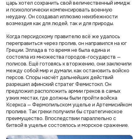
царь хотел сохранить свой величественный имидж
и психологически компенсировать военную
неудачу. Он создавал иллюзию неизбежности
возмездия как для людей, так и для природы.
Когда персидскому правителю всё же удалось
переправиться через пролив, он направился на юг
Греции. Эллада в то время не была едина и
состояла из множества городов-государств —
полисов. Ещё готовясь к вторжению, они заключили
между собой мир и думали, как остановить войско
персов. Споры насчёт дальнейших действий
разрешил афинский стратег Фемистокл. Он
предложил расположить армии греков в самых
узких местах, где должны были пройти войска
Ксеркса — Фермопильском ущелье и Артемисийком
проливе. Так греки получили бы стратегическое
преимущество. Впоследствии параллельно с
битвой в ущелье состоялось и морское сражение.