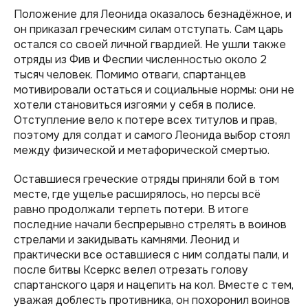
Положение для Леонида оказалось безнадёжное, и
он приказал греческим силам отступать. Сам царь
остался со своей личной гвардией. Не ушли также
отряды из Фив и Феспии численностью около 2
тысяч человек. Помимо отваги, спартанцев
мотивировали остаться и социальные нормы: они не
хотели становиться изгоями у себя в полисе.
Отступление вело к потере всех титулов и прав,
поэтому для солдат и самого Леонида выбор стоял
между физической и метафорической смертью.
Оставшиеся греческие отряды приняли бой в том
месте, где ущелье расширялось, но персы всё
равно продолжали терпеть потери. В итоге
последние начали беспрерывно стрелять в воинов
стрелами и закидывать камнями. Леонид и
практически все оставшиеся с ним солдаты пали, и
после битвы Ксеркс велел отрезать голову
спартанского царя и нацепить на кол. Вместе с тем,
уважая доблесть противника, он похоронил воинов