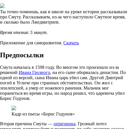
Ты точно помнишь, как в школе на уроке истории рассказывали
про Смуту. Рассказываем, из-за чего наступило Смутное время,
и сколько было Лжедмитриев.
Время чтения: 5 минут.
Приложение для саморазвития.
Скачать
Предпосылки
Смута началась в 1598 году. Во многом это произошло из-за
решений
Ивана Грозного
, на его сыне оборвалась династия. По
одной из версий, сына Ивана царь убил сам. Другой Дмитрий
погиб в Угличе при странных обстоятельствах. Он жил с
эпилепсией, а умер от ножевого ранения. Мальчик мог
пораниться во время игры, но народ решил, что царевича убил
Борис Годунов.
Кадр из пьесы «Борис Годунов»
Вторая причина Смуты —
опричнина
. Грозный хотел
уменьшить влияние бояр и подчинить их себе, поэтому создал