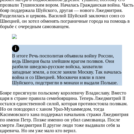
прозвали Тушинским вором. Началась Гражданская война. Часть
бояр поддержала Шуйского, другая — нового Лжедмитрия.
Разделилась и церковь. Василий Шуйский заключил союз со
Швецией, он хотел обменять пограничные города на помощь в
борьбе с очередным самозванцем.
В итоге Речь посполитая объявила войну России,
ведь Швеция была злейшим врагом поляков. Они
разбили шведско-русские войска, захватили
западные земли, а после заняли Москву. Так началась
война и со Швецией. Москвичи взяли в плен
Шуйского, подстригли в монахи и выдали Польше.
Бояре присягнули польскому королевичу Владиславу. Вместо
царя в стране правила семибоярщина. Теперь Лжедмитрий II
остался единственной силой, которая противостояла полякам.
Но он повздорил с ханом Ураз-Мухаммедом, тогда
Касимовского хана поддержал начальник стражи Лжедмитрия
по имени Петр. Позже именно он убил самозванца. После
смерти Лжедмитрия II другие люди тоже выдавали себя за
царевича. Но им уже мало кто верил.