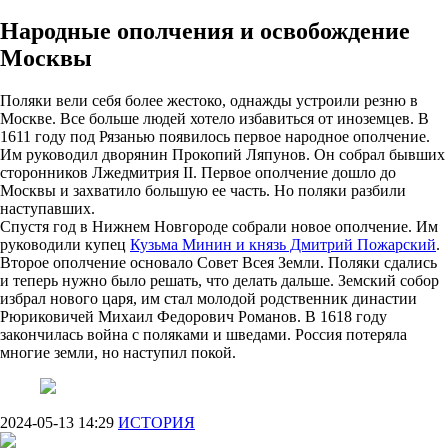
Народные ополчения и освобождение
Москвы
Поляки вели себя более жестоко, однажды устроили резню в
Москве. Все больше людей хотело избавиться от иноземцев. В
1611 году под Рязанью появилось первое народное ополчение.
Им руководил дворянин Прокопий Ляпунов. Он собрал бывших
сторонников Лжедмитрия II. Первое ополчение дошло до
Москвы и захватило большую ее часть. Но поляки разбили
наступавших.
Спустя год в Нижнем Новгороде собрали новое ополчение. Им
руководили купец
Кузьма Минин и князь Дмитрий Пожарский
.
Второе ополчение основало Совет Всея Земли. Поляки сдались
и теперь нужно было решать, что делать дальше. Земский собор
избрал нового царя, им стал молодой родственник династии
Рюриковичей Михаил Федорович Романов. В 1618 году
закончилась война с поляками и шведами. Россия потеряла
многие земли, но наступил покой.
2024-05-13 14:29
ИСТОРИЯ