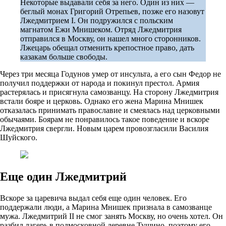
Некоторые выдавали себя за него. Один из них —
беглый монах Григорий Отрепьев, позже его назовут
Лжедмитрием I. Он подружился с польским
магнатом Ежи Мнишеком. Отряд Лжедмитрия
отправился в Москву, он нашел много сторонников.
Лжецарь обещал отменить крепостное право, дать
казакам больше свободы.
Через три месяца Годунов умер от инсульта, а его сын Федор не
получил поддержки от народа и покинул престол. Армия
растерялась и присягнула самозванцу. На сторону Лжедмитрия
встали бояре и церковь. Однако его жена Марина Мнишек
отказалась принимать православие и смеялась над церковными
обычаями. Боярам не понравилось такое поведение и вскоре
Лжедмитрия свергли. Новым царем провозгласили Василия
Шуйского.
Еще один Лжедмитрий
Вскоре за царевича выдал себя еще один человек. Его
поддержали люди, а Марина Мнишек признала в самозванце
мужа. Лжедмитрий II не смог занять Москву, но очень хотел. Он
разбил лагерь в подмосковной деревне Тушино, поэтому его