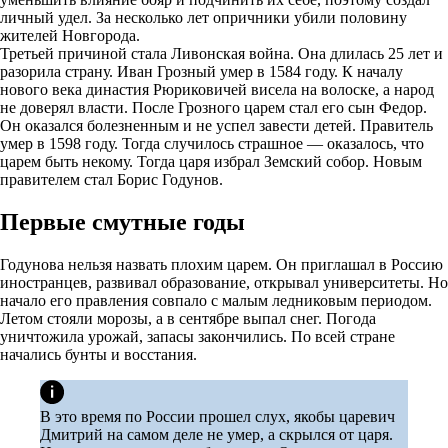
личный удел. За несколько лет опричники убили половину
жителей Новгорода.
Третьей причиной стала Ливонская война. Она длилась 25 лет и
разорила страну. Иван Грозный умер в 1584 году. К началу
нового века династия Рюриковичей висела на волоске, а народ
не доверял власти. После Грозного царем стал его сын Федор.
Он оказался болезненным и не успел завести детей. Правитель
умер в 1598 году. Тогда случилось страшное — оказалось, что
царем быть некому. Тогда царя избрал Земский собор. Новым
правителем стал Борис Годунов.
Первые смутные годы
Годунова нельзя назвать плохим царем. Он приглашал в Россию
иностранцев, развивал образование, открывал университеты. Но
начало его правления совпало с малым ледниковым периодом.
Летом стояли морозы, а в сентябре выпал снег. Погода
уничтожила урожай, запасы закончились. По всей стране
начались бунты и восстания.
В это время по России прошел слух, якобы царевич
Дмитрий на самом деле не умер, а скрылся от царя.