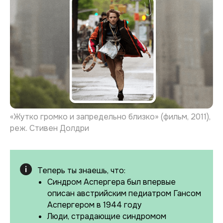
«Жутко громко и запредельно близко» (фильм, 2011),
реж. Стивен Долдри
Теперь ты знаешь, что:
Синдром Аспергера был впервые
описан австрийским педиатром Гансом
Аспергером в 1944 году
Люди, страдающие синдромом