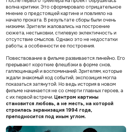
После первого трейлера на проект обрушилась
волна критики. Это сформировало отрицательное
мнение о предстоящей картине и повлияло на
начало проката. В результате сборы были очень
низкими. Зрители жаловались на построение
сюжета, нестыковки, стилевую эклектичность и
отсутствие смыслов. Однако это не недостатки
работы, а особенности ее построения.
Повествование в фильме развивается линейно. Его
прерывают короткие флешбэки в форме снов,
галлюцинаций и воспоминаний. Зрителям, которые
ждали знакомый ход событий, экспозиция могла
показаться затянутой. Но ведь история в новом
фильме начинается не со смерти главных героев, а
с их первой встречи.
Центром картины
становится любовь, а не месть, на которой
строилась экранизация 1994 года,
преподносится под иным углом.