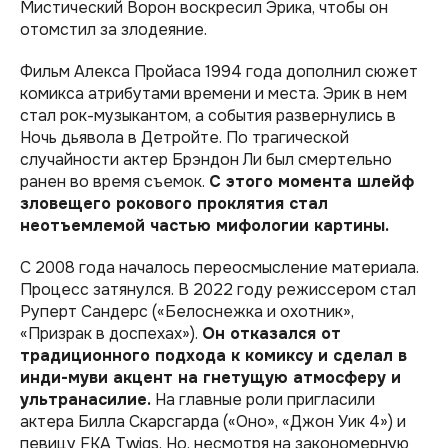
Мистический Ворон воскресил Эрика, чтобы он
отомстил за злодеяние.
Фильм Алекса Пройаса 1994 года дополнил сюжет
комикса атрибутами времени и места. Эрик в нем
стал рок-музыкантом, а события развернулись в
Ночь дьявола в Детройте. По трагической
случайности актер Брэндон Ли был смертельно
ранен во время съемок.
С этого момента шлейф
зловещего рокового проклятия стал
неотъемлемой частью мифологии картины.
С 2008 года началось переосмысление материала.
Процесс затянулся. В 2022 году режиссером стал
Руперт Сандерс («Белоснежка и охотник»,
«Призрак в доспехах»).
Он отказался от
традиционного подхода к комиксу и сделал в
инди-муви акцент на гнетущую атмосферу и
ультранасилие.
На главные роли пригласили
актера Билла Скарсгарда («Оно», «Джон Уик 4») и
певицу FKA Twigs. Но, несмотря на закономерную