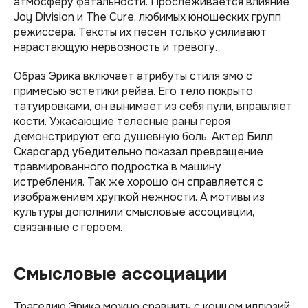
атмосферу фатальности. Прослеживается влияние
Joy Division и The Cure, любимых юношеских групп
режиссера. Тексты их песен только усиливают
нарастающую нервозность и тревогу.
Образ Эрика включает атрибуты стиля эмо с
примесью эстетики рейва. Его тело покрыто
татуировками, он вынимает из себя пули, вправляет
кости. Ужасающие телесные раны героя
демонстрируют его душевную боль. Актер Билл
Скарсгард убедительно показал превращение
травмированного подростка в машину
истребления. Так же хорошо он справляется с
изображением хрупкой нежности. А мотивы из
культуры дополнили смысловые ассоциации,
связанные с героем.
Смысловые ассоциации
Трагедию Эрика можно сравнить с концом иллюзий