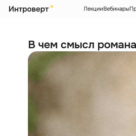
Лекции
Вебинары
П
В чем смысл роман