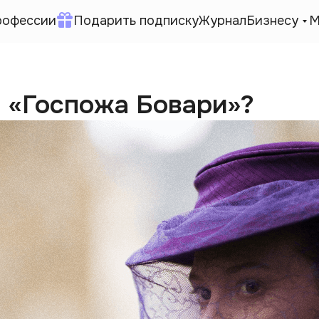
рофессии
Подарить подписку
Журнал
Бизнесу
М
а «Госпожа Бовари»?