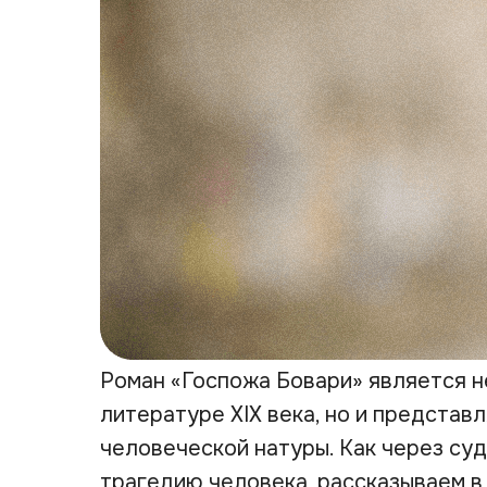
Роман «Госпожа Бовари» является н
литературе XIX века, но и представ
человеческой натуры. Как через су
трагедию человека, рассказываем в 