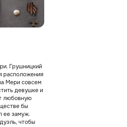
ри. Грушницкий
ся расположения
на Мери совсем
стить девушке и
ют любовную
бществе бы
л ее замуж.
дуэль, чтобы