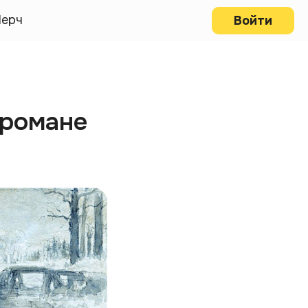
ерч
Войти
 романе