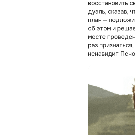
восстановить с
дуэль, сказав, 
план — подложи
об этом и реша
месте проведен
раз признаться,
ненавидит Печор