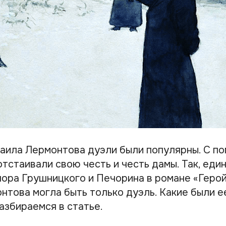
аила Лермонтова дуэли были популярны. С п
тстаивали свою честь и честь дамы. Так, еди
ора Грушницкого и Печорина в романе «Геро
нтова могла быть только дуэль. Какие были е
азбираемся в статье.