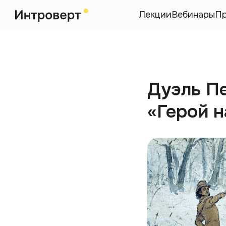
Лекции
Вебинары
П
Дуэль П
«Герой 