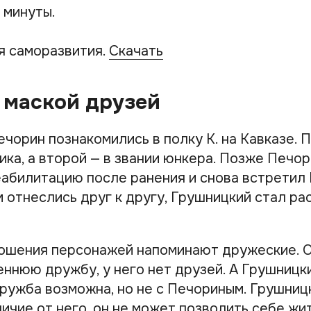
 минуты.
я саморазвития.
Скачать
 маской друзей
чорин познакомились в полку К. на Кавказе. 
ка, а второй — в звании юнкера. Позже Печор
еабилитацию после ранения и снова встретил
 отнеслись друг к другу, Грушницкий стал ра
ошения персонажей напоминают дружеские. 
еннюю дружбу, у него нет друзей. А Грушницки
ружба возможна, но не с Печориным. Грушниц
ичие от него, он не может позволить себе жит