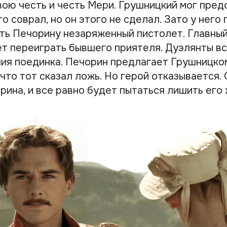
вою честь и честь Мери. Грушницкий мог пред
что соврал, но он этого не сделал. Зато у него
ть Печорину незаряженный пистолет. Главный
ет переиграть бывшего приятеля. Дуэлянты в
ия поединка. Печорин предлагает Грушницко
 что тот сказал ложь. Но герой отказывается. 
ина, и все равно будет пытаться лишить его 