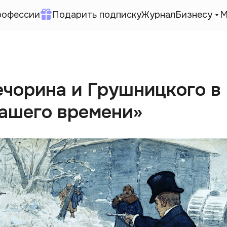
рофессии
Подарить подписку
Журнал
Бизнесу
М
ечорина и Грушницкого в
нашего времени»