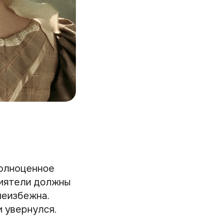
полноценное
риятели должны
неизбежна.
 увернулся.