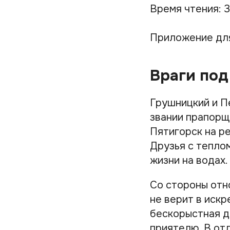
Время чтения: 3
Приложение дл
Враги под
Грушницкий и Пе
звании прапорщи
Пятигорск на р
Друзья с теплом
жизни на водах.
Со стороны отн
не верит в искр
бескорыстная д
приятелю. В отл