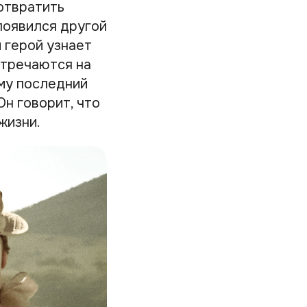
отвратить
 появился другой
 герой узнает
стречаются на
му последний
Он говорит, что
жизни.