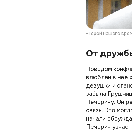
«Герой нашего врем
От дружбы
Поводом конфли
влюблен в нее 
девушки и стан
забыла Грушниц
Печорину. Он р
связь. Это могл
начали обсуждат
Печорин узнает 