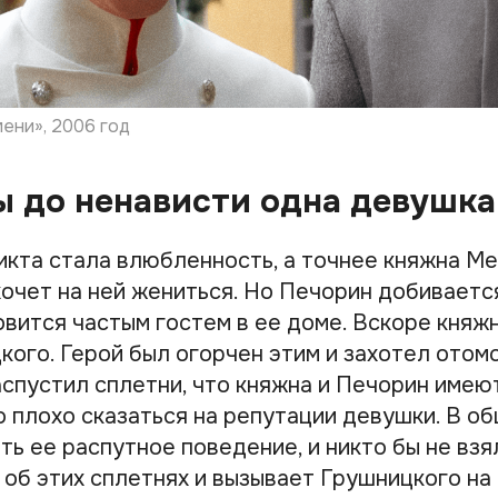
ени», 2006 год
 до ненависти одна девушка
кта стала влюбленность, а точнее княжна Ме
хочет на ней жениться. Но Печорин добивает
овится частым гостем в ее доме. Вскоре княж
кого. Герой был огорчен этим и захотел отом
аспустил сплетни, что княжна и Печорин име
о плохо сказаться на репутации девушки. В о
ь ее распутное поведение, и никто бы не взя
об этих сплетнях и вызывает Грушницкого на 