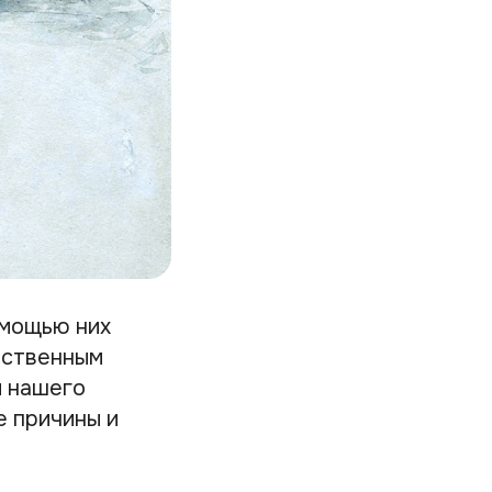
омощью них
нственным
й нашего
е причины и