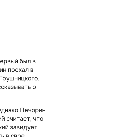
Первый был в
ин поехал в
 Грушницкого.
ссказывать о
Однако Печорин
й считает, что
кий завидует
ь в свое