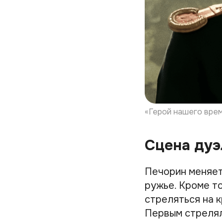
«Герой нашего врем
Сцена дуэ
Печорин меняет
ружье. Кроме т
стреляться на к
Первым стрелял