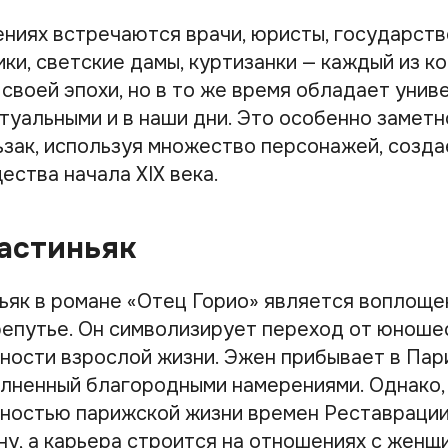
ениях встречаются врачи, юристы, государств
ки, светские дамы, куртизанки — каждый из к
своей эпохи, но в то же время обладает унив
туальными и в наши дни. Это особенно заметн
ьзак, используя множество персонажей, созда
ества начала XIX века.
астиньяк
ьяк в романе «Отец Горио» является воплощ
репутье. Он символизирует переход от юноше
ности взрослой жизни. Эжен прибывает в Пар
олненный благородными намерениями. Однако,
ностью парижской жизни времен Реставрации,
ну, а карьера строится на отношениях с женщ