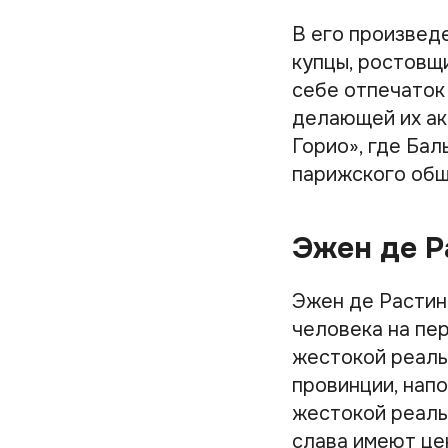
В его произвед
купцы, ростовщи
себе отпечаток 
делающей их ак
Горио», где Бал
парижского общ
Эжен де Р
Эжен де Растин
человека на пе
жестокой реаль
провинции, нап
жестокой реаль
слава имеют це