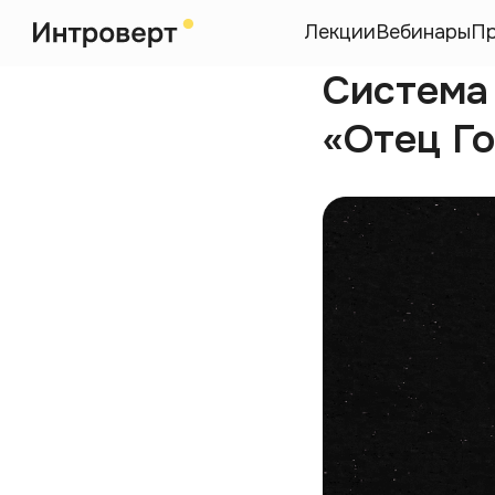
Лекции
Вебинары
П
Система
«Отец Г