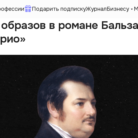
рофессии
Подарить подписку
Журнал
Бизнесу
М
 образов в романе Бальз
орио»