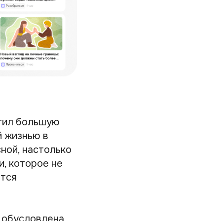
атил большую
й жизнью в
сной, настолько
и, которое не
ется
у обусловлена