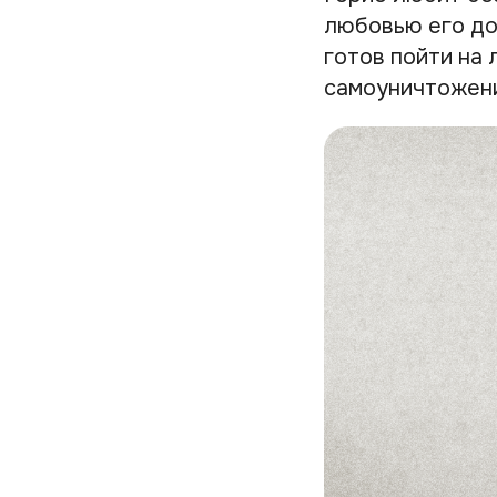
любовью его до
готов пойти на
самоуничтожени