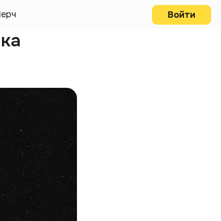
ерч
Войти
ака