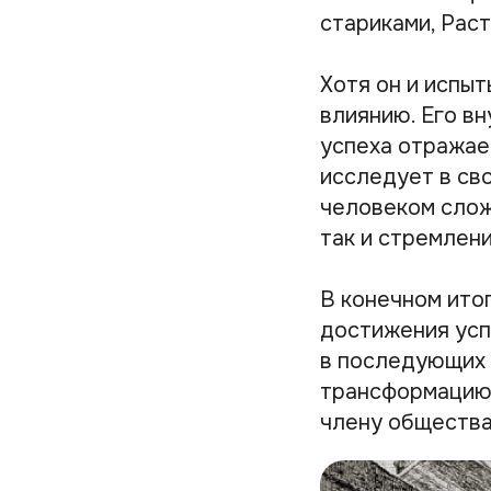
стариками, Рас
Хотя он и испы
влиянию. Его в
успеха отражае
исследует в сво
человеком слож
так и стремлени
В конечном ито
достижения усп
в последующих 
трансформацию 
члену общества