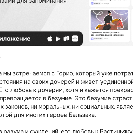
а мы встречаемся с Горио, который уже потр
остояния на своих дочерей и живет уединенно
Его любовь к дочерям, хотя и кажется прекра
 превращается в безумие. Это безумие страст
х законов, ни моральных, ни социальных, явля
ртой для многих героев Бальзака.
з разума и суждений, его любовь к Растиньяк