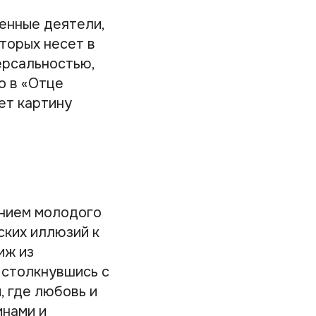
енные деятели,
оторых несет в
ерсальностью,
о в «Отце
ет картину
ением молодого
ских иллюзий к
иж из
 столкнувшись с
 где любовь и
инами и