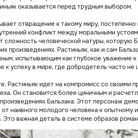
тиньяк оказывается перед трудным выбором.
тывает отвращение к такому миру, постепенно
нутренний конфликт между моральными устоям
т сложность человеческой натуры, которую Б
их произведениях. Растиньяк, как и сам Бальз
ным, испытывающим как глубокое уважение к
е к успеху в мире, где добродетель часто не 
ге, Растиньяк идет на компромисс со своими 
еха. Он становится более циничным и расчетл
произведениях Бальзака. Этот персонаж дем
от наивного молодого человека к опытному 
. Это важная деталь в системе образов роман