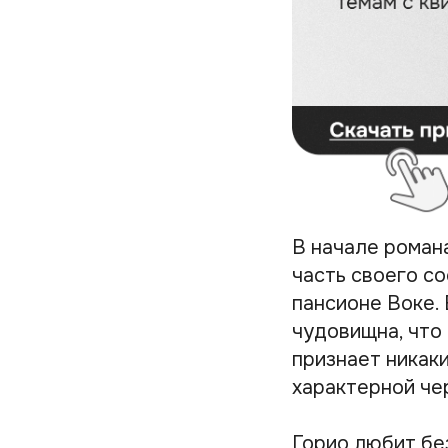
В начале роман
часть своего с
пансионе Воке. 
чудовищна, что
признает никаки
характерной че
Горио любит бе