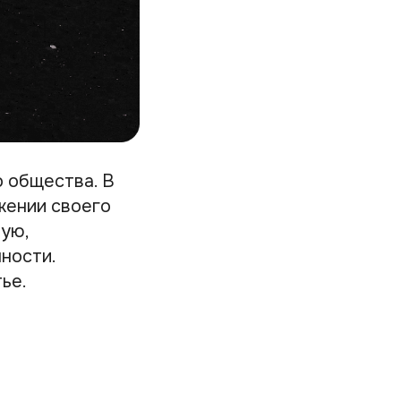
 общества. В
жении своего
ную,
ности.
ье.