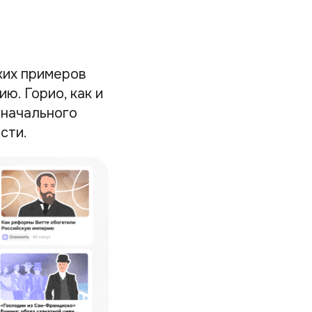
ких примеров
ю. Горио, как и
оначального
сти.