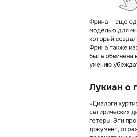
Фрина — еще од
моделью для мн
который создал
Фрина также из
была обвинена 
умению убежда
Лукиан о 
«Диалоги куртиз
сатирических д
гетеры. Эти пр
документ, отра