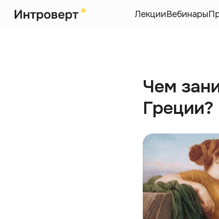
Лекции
Вебинары
П
Чем зан
Греции?