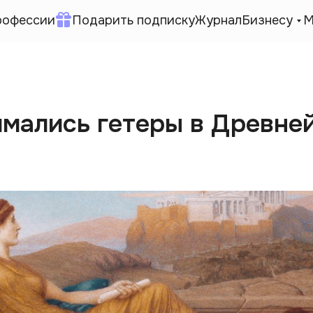
рофессии
Подарить подписку
Журнал
Бизнесу
М
имались гетеры в Древне