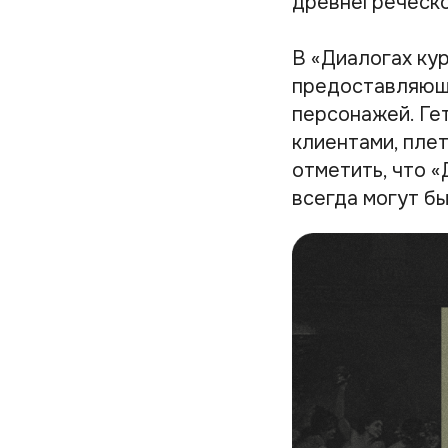
древнегреческ
В «Диалогах ку
предоставляющи
персонажей. Ге
клиентами, пле
отметить, что «
всегда могут б