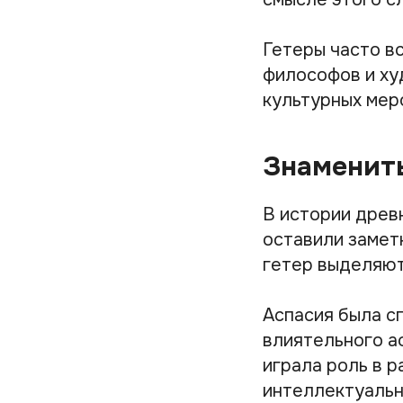
Гетеры часто в
философов и ху
культурных мер
Знаменит
В истории древ
оставили замет
гетер выделяют
Аспасия была с
влиятельного а
играла роль в р
интеллектуальн