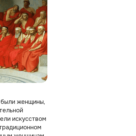
 были женщины,
ительной
дели искусством
в традиционном
ычным женщинам.