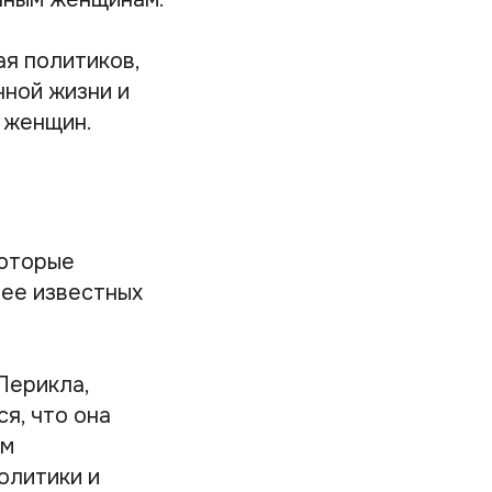
я политиков,
нной жизни и
 женщин.
которые
лее известных
Перикла,
я, что она
ом
олитики и