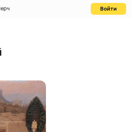
ерч
Войти
й