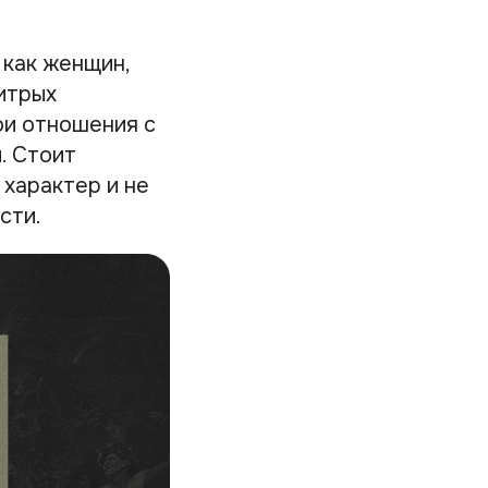
 как женщин,
итрых
ои отношения с
. Стоит
 характер и не
сти.