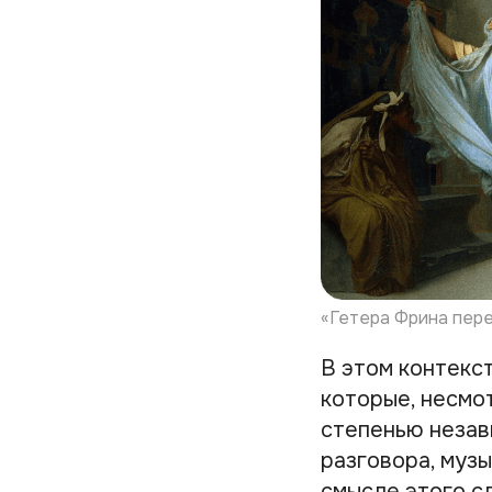
«Гетера Фрина перед
В этом контекс
которые, несмо
степенью незав
разговора, музы
смысле этого с