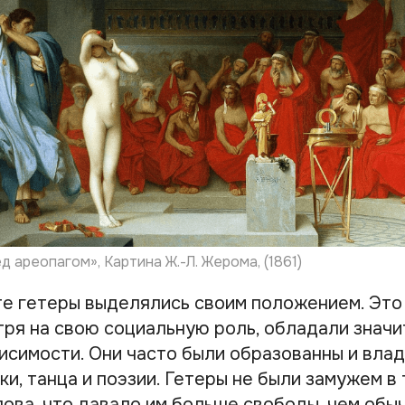
 ареопагом», Картина Ж.-Л. Жерома, (1861)
те гетеры выделялись своим положением. Это
тря на свою социальную роль, обладали знач
исимости. Они часто были образованны и вла
ки, танца и поэзии. Гетеры не были замужем 
лова, что давало им больше свободы, чем об