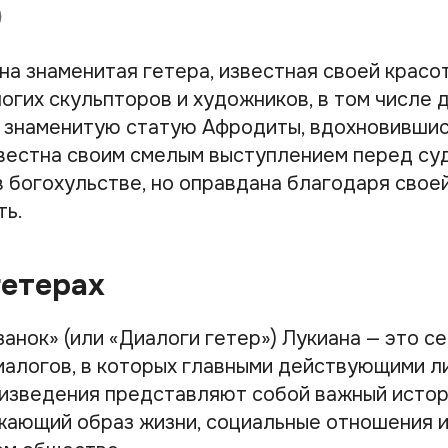
на знаменитая гетера, известная своей красо
огих скульпторов и художников, в том числе 
 знаменитую статую Афродиты, вдохновившис
вестна своим смелым выступлением перед суд
в богохульстве, но оправдана благодаря своей
ть.
гетерах
анок» (или «Диалоги гетер») Лукиана — это с
иалогов, в которых главными действующими л
оизведения представляют собой важный исто
жающий образ жизни, социальные отношения и