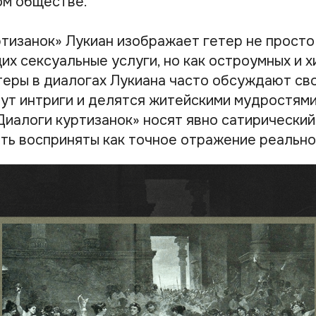
ом обществе.
ртизанок» Лукиан изображает гетер не просто
х сексуальные услуги, но как остроумных и х
теры в диалогах Лукиана часто обсуждают св
тут интриги и делятся житейскими мудростями
Диалоги куртизанок» носят явно сатирический
ыть восприняты как точное отражение реально