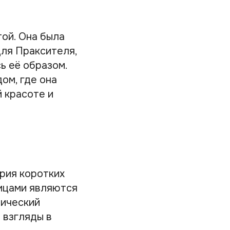
той. Она была
для Праксителя,
ь её образом.
ом, где она
 красоте и
ерия коротких
ицами являются
рический
 взгляды в