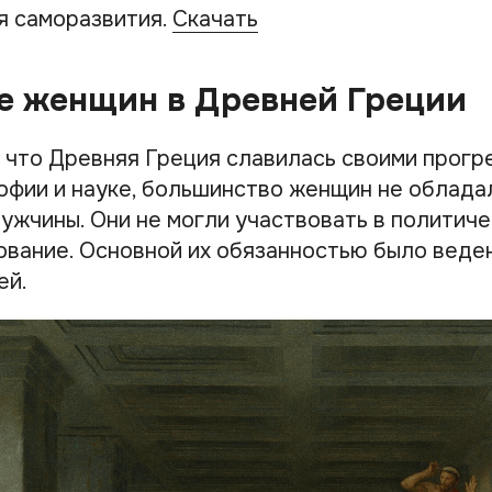
я саморазвития.
Скачать
е женщин в Древней Греции
, что Древняя Греция славилась своими прог
офии и науке, большинство женщин не облада
мужчины. Они не могли участвовать в политиче
ование. Основной их обязанностью было веден
ей.