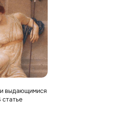
о и выдающимися
В статье