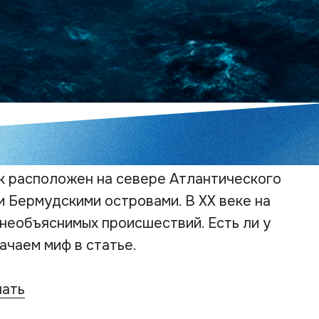
к расположен на севере Атлантического
и Бермудскими островами. В XX веке на
необъяснимых происшествий. Есть ли у
ачаем миф в статье.
чать