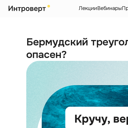
Лекции
Вебинары
П
Бермудский треугол
опасен?