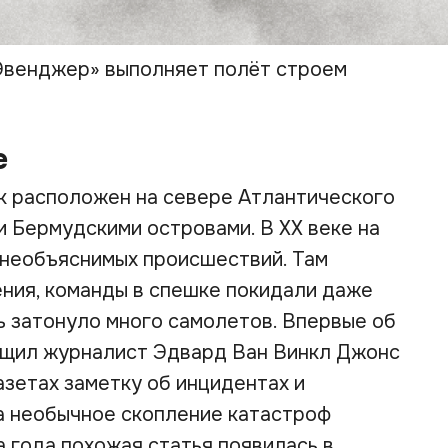
Эвенджер» выполняет полёт строем
е
к расположен на севере Атлантического
и Бермудскими островами. В XX веке на
 необъяснимых происшествий. Там
ния, команды в спешке покидали даже
ь затонуло много самолетов. Впервые об
бщил журналист Эдвард Ван Винкл Джонс
азетах заметку об инцидентах и
а необычное скопление катастроф
а года похожая статья появилась в