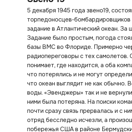
5 декабря 1945 года звено19, состо
торпедоносцев-бомбардировщиков 
задание в Атлантический океан. За
Задание было простым, погода стоял
базы ВМС во Флориде. Примерно чер
радиопереговоры с тех самолетов. О
понимает, где находится, а оба комп
что потерялись и не могут определит
что океан выглядит не как обычно. 
воды. «Эвенджеры» так и не вернули
ними была потеряна. На поиски кома
почти сразу связь прервалась и с ни
отряд бесследно исчезли, а произо
побережья США в районе Бермудски