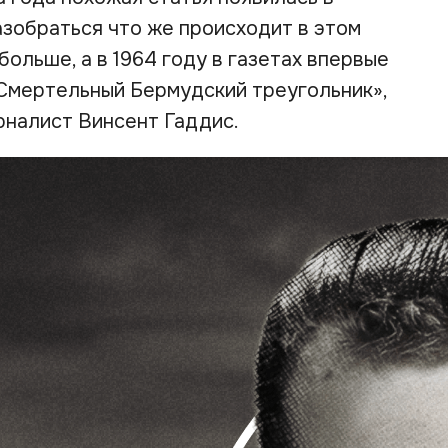
азобраться что же происходит в этом
больше, а в 1964 году в газетах впервые
Смертельный Бермудский треугольник»,
рналист Винсент Гаддис.