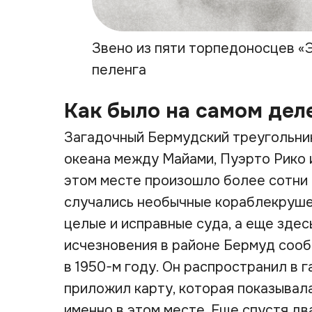
Звено из пяти торпедоносцев «
пеленга
Как было на самом дел
Загадочный Бермудский треугольни
океана между Майами, Пуэрто Рико 
этом месте произошло более сотни
случались необычные кораблекруше
целые и исправные суда, а еще здес
исчезновения в районе Бермуд соо
в 1950-м году. Он распространил в г
приложил карту, которая показывал
именно в этом месте. Еще спустя дв