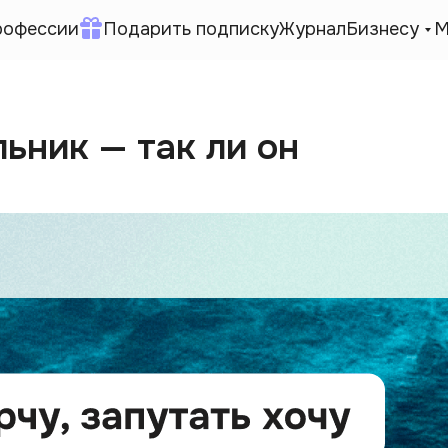
рофессии
Подарить подписку
Журнал
Бизнесу
М
ьник — так ли он