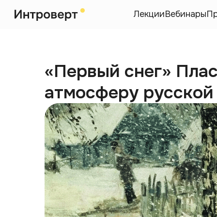
Лекции
Вебинары
П
«Первый снег» Плас
атмосферу русской