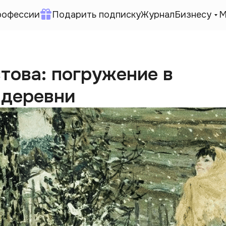
рофессии
Подарить подписку
Журнал
Бизнесу
М
това: погружение в
 деревни