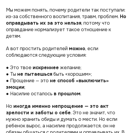
Мы можем понять, почему родители так поступали:
из-за собственного воспитания, травм, проблем.
Но
оправдывать их за это нельзя
, потому что
оправдание нормализует такое отношение к
детям.
А вот простить родителей
можно
, если
соблюдаются следующие условия:
● Это твое
искреннее
желание;
● Ты
не пытаешься
быть «хорошим»;
● Прощение — это
не способ «выключить»
эмоции
;
● Насилие осталось
в прошлом
.
Но
иногда именно непрощение — это акт
зрелости и заботы о себе
. Это не значит, что
нужно хранить обиды и думать о мести. Но если
ребенок вырос, а насилие продолжается, он не
обязан общаться с родителями и оправдывать их. В