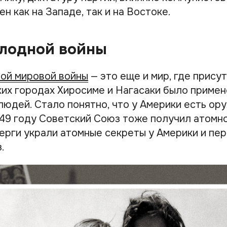
н как на Западе, так и на Востоке.
олодной войны
ой мировой войны
— это еще и мир, где прису
ских городах Хиросиме и Нагасаки было приме
людей. Стало понятно, что у Америки есть ор
949 году Советский Союз тоже получил атомн
ерги украли атомные секреты у Америки и пер
.