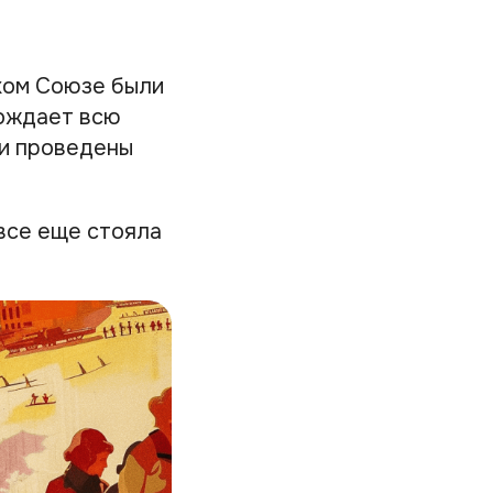
ком Союзе были
бождает всю
ли проведены
все еще стояла