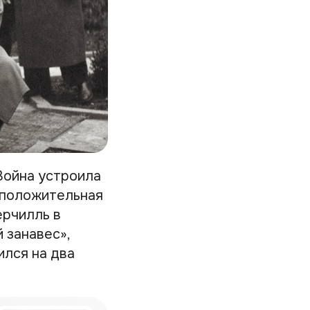
Война устроила
 положительная
ерчилль в
 занавес»,
ился на два