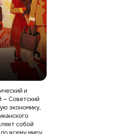
ический и
й — Советский
ую экономику,
иканского
вляет собой
по всему миру.