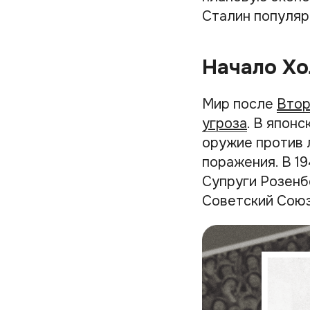
Сталин популяре
Начало Х
Мир после
Втор
угроза
. В япон
оружие против 
поражения. В 1
Супруги Розенб
Советский Союз