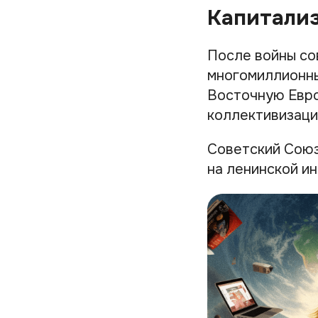
Капитализ
После войны со
многомиллионны
Восточную Евро
коллективизаци
Советский Союз
на ленинской и