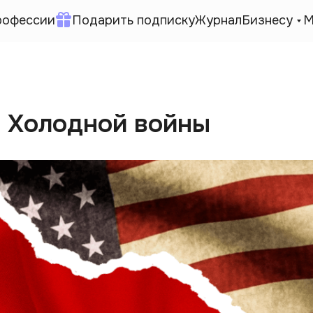
рофессии
Подарить подписку
Журнал
Бизнесу
М
 Холодной войны