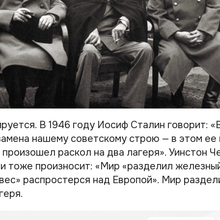
руется. В 1946 году Иосиф Сталин говорит: «
замена нашему советскому строю — в этом ее
 произошел раскол на два лагеря». Уинстон Ч
и тоже произносит: «Мир «разделил железный
вес» распростерся над Европой». Мир раздел
геря.