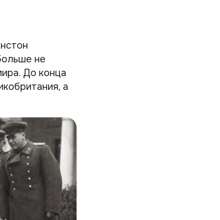
инстон
больше не
ира. До конца
икобритания, а