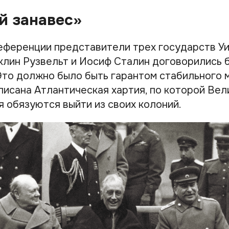
й занавес»
еференции представители трех государств У
клин Рузвельт и Иосиф Сталин договорились 
Это должно было быть гарантом стабильного м
писана Атлантическая хартия, по которой Вел
я обязуются выйти из своих колоний.