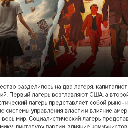
ство разделилось на два лагеря: капиталист
ий. Первый лагерь возглавляют США, а второ
стический лагерь представляет собой рыночн
е системы управления власти и влияние амер
а весь мир. Социалистический лагерь предста
мику, диктатуру партии, влияние коммунистов 