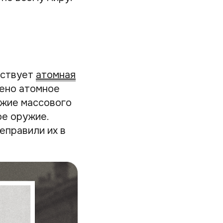
тствует
атомная
нено атомное
ужие массового
ое оружие.
еправили их в