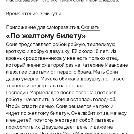
Время чтения: 3 минуты.
Приложение для саморазвития.
Скачать
«По желтому билету»
Соня представляет собой робкую, терпеливую,
кроткую и добрую девушку. Ей около 18 лет. Из
кровных родственников у нее есть только отец,
который женился второй раз на Катерине Ивановне
и взял ее с детьми от первого брака. Мать Сони
давно умерла. Мачеха обижала девушку, но та все
терпела и не держала на нее зла.
Господин Мармеладов после того, как потерял
работу, начал пить, а семья осталась голодной.
Чтобы спасти семью, Соня решается на грех и
«идет по желтому билету». Она любит отца, мачеху
и ее детей, поэтому жертвует собой, пытаясь
прокормить их. Девушка дает деньги даже на
выпивку отцу. При этом Соня Мармеладова никогда