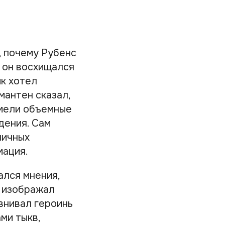
, почему Рубенс
 он восхищался
к хотел
антен сказал,
имели объемные
дения. Сам
личных
мация.
ался мнения,
н изображал
внивал героинь
ми тыкв,