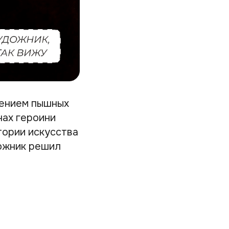
жением пышных
нах героини
тории искусства
ожник решил