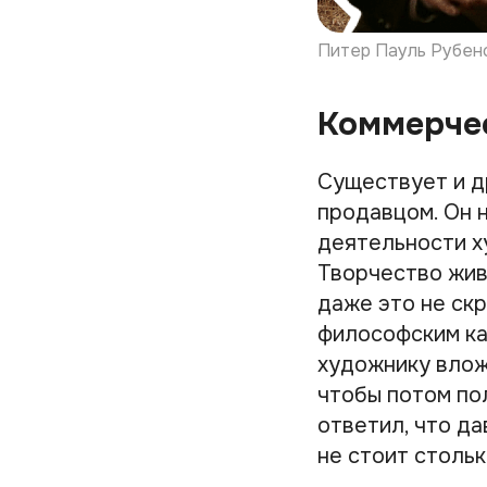
Питер Пауль Рубенс
Коммерче
Существует и д
продавцом. Он н
деятельности х
Творчество жив
даже это не скр
философским ка
художнику влож
чтобы потом по
ответил, что да
не стоит стольк