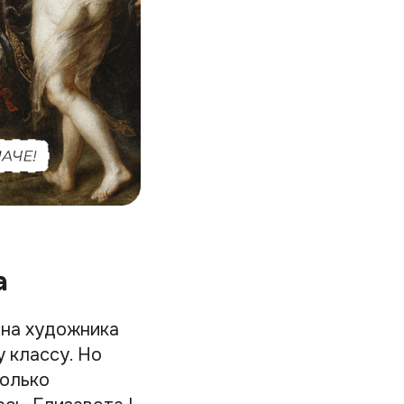
а
ена художника
 классу. Но
только