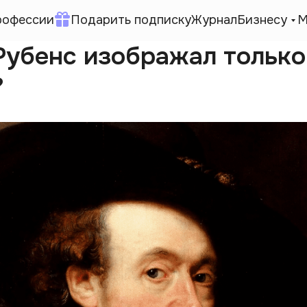
рофессии
Подарить подписку
Журнал
Бизнесу
М
Рубенс изображал только
?