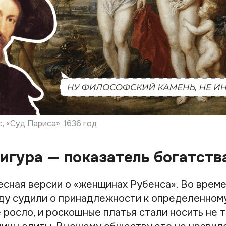
, «Суд Париса». 1636 год
гура — показатель богатств
есная версии о «женщинах Рубенса». Во врем
ду судили о принадлежности к определенному
 росло, и роскошные платья стали носить не 