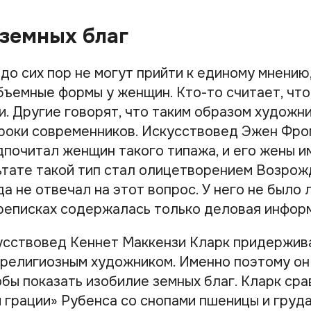
земных благ
до сих пор не могут прийти к единому мнению
бъемные формы у женщин. Кто-то считает, что
. Другие говорят, что таким образом художни
роки современников. Искусствовед Эжен Фром
дпочитал женщин такого типажа, и его жены 
ьтате такой тип стал олицетворением Возрож
а не отвечал на этот вопрос. У него не было 
ереписках содержалась только деловая инфор
усствовед Кеннет Маккензи Кларк придержив
 религиозным художником. Именно поэтому о
обы показать изобилие земных благ. Кларк сра
 грации» Рубенса со снопами пшеницы и груда