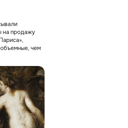
сывали
ы на продажу
Париса»,
 объемные, чем