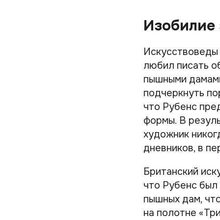
Изобилие 
Искусствоведы 
любил писать о
пышными дамами
подчеркнуть по
что Рубенс пре
формы. В резул
художник никогд
дневников, в п
Британский иск
что Рубенс был
пышных дам, чт
на полотне «Три