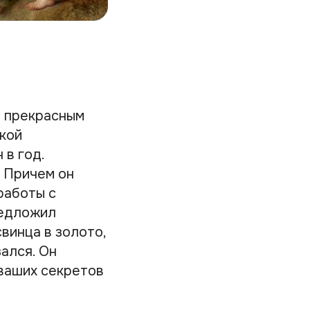
л прекрасным
ской
 в год.
 Причем он
работы с
редложил
винца в золото,
ался. Он
 ваших секретов