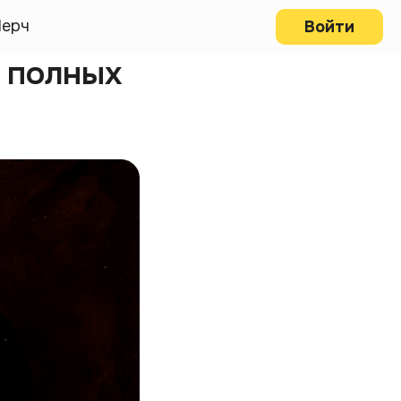
ерч
Войти
 полных