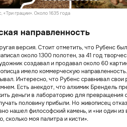
, «Три грации». Около 1635 года
ская направленность
ругая версия. Стоит отметить, что Рубенс бы
аписал около 1300 полотен, за 41 год творче
удожник создавал и продавал около 60 картин
описца имело коммерческую направленность.
ывал. Интересно, что Рубенс сравнивал свои 
мнем. Есть анекдот, что алхимик Брендель п
ить деньги в лабораторию для превращения с
лучать половину прибыли. Но живописец отказ
вно нашел философский камень, и «ни один из
о, сколько моя палитра и кисти».