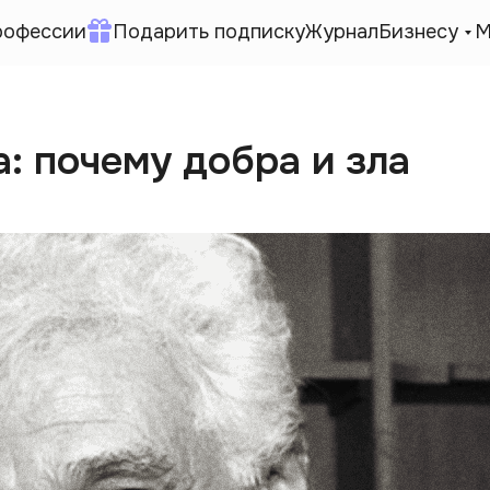
рофессии
Подарить подписку
Журнал
Бизнесу
М
 почему добра и зла