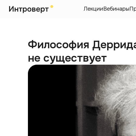
Лекции
Вебинары
П
Философия Деррида:
не существует