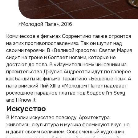
«Молодой Папа», 2016
Комическое в фильмах Соррентино также строится
на этих противопоставлениях. Так он шутит над
своими героями. В «Великой красоте» Святая Мария
сидит на троне и болтает ногами, которые не
достают до пола. В «Изумительном» чиновники из
правительства Джулио Андреотти идут по галерее
как бандиты из фильма Тарантино «Бешеные псы». А
папа римский Пий XIII в «Молодом Папе» надевает
роскошное парадное платье под бодрое I'm Sexy
and I Know It.
Искусство
В Италии искусство повсюду. Архитектура,
живопись, скульптура и музыка формируют вкус, но
и давят своим величием. Современный художник