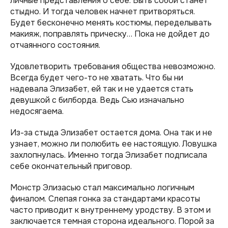
личные представления о себе. Быть собой станет
стыдно. И тогда человек начнет притворяться.
Будет бесконечно менять костюмы, переделывать
макияж, поправлять прическу… Пока не дойдет до
отчаянного состояния.
Удовлетворить требования общества невозможно.
Всегда будет чего-то не хватать. Что бы ни
надевала Элизабет, ей так и не удается стать
девушкой с билборда. Ведь Сью изначально
недосягаема.
Из-за стыда Элизабет остается дома. Она так и не
узнает, можно ли полюбить ее настоящую. Ловушка
захлопнулась. Именно тогда Элизабет подписала
себе окончательный приговор.
Монстр Элизасью стал максимально логичным
финалом. Слепая гонка за стандартами красоты
часто приводит к внутреннему уродству. В этом и
заключается темная сторона идеального. Порой за