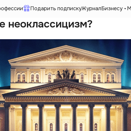
рофессии
Подарить подписку
Журнал
Бизнесу
М
ое неоклассицизм?