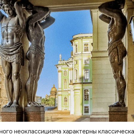
ного неоклассицизма характерны классическа