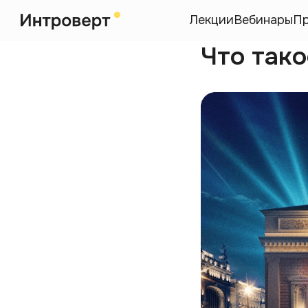
Лекции
Вебинары
П
Что так