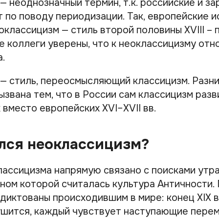
— неоднозначный термин, т.к. российские и з
т по поводу периодизации. Так, европейские 
оклассицизм — стиль второй половины XVIII – 
е коллеги уверены, что к неоклассицизму отн
а.
— стиль, переосмысляющий классицизм. Разни
ызвана тем, что в России сам классицизм раз
х вместо европейских XVI–XVII вв.
лся неоклассицизм?
ассицизма напрямую связано с поисками утр
оном которой считалась культура Античности
диктованы происходившим в мире: конец XIX в
шится, каждый чувствует наступающие перем