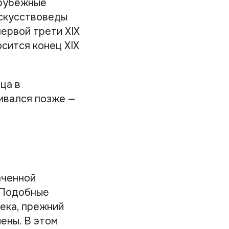
арубежные
искусствоведы
первой трети XIX
осится конец XIX
ца в
вивался позже —
аченной
. Подобные
ека, прежний
ены. В этом