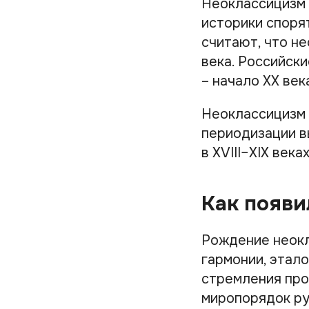
Неоклассицизм 
историки споря
считают, что не
века. Российски
– начало XX век
Неоклассицизм 
периодизации в
в XVIII–XIX века
Как появи
Рождение неокл
гармонии, этал
стремления про
миропорядок ру