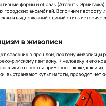
ативные формы и образы (Атланты Эрмитажа),
х городских ансамблей. Вспомним пестроту и
сквы и выдержанный единый стиль историчес
ицизм в живописи
ет спасение в прошлом, поэтому живописцы 
реко-римскому пантеону. К человеку и его кр
лассики относятся примерно так же, как и их
и: выстраивают культ наготы, проводят четки