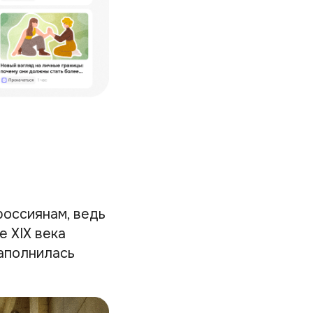
россиянам, ведь
е XIX века
аполнилась