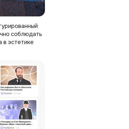
ктурированный
очно соблюдать
а в эстетике