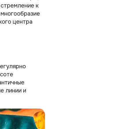
 стремление к
 многообразие
кого центра
регулярно
асоте
 античные
е линии и