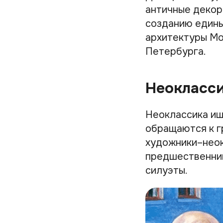
античные декор
созданию едины
архитектуры Мо
Петербурга.
Неокласс
Неоклассика ищ
обращаются к г
художники–неок
предшественник
силуэты.