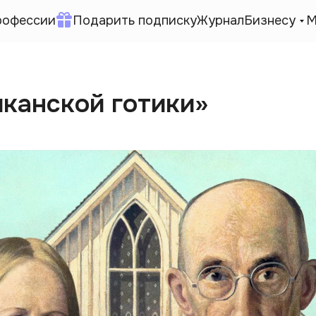
рофессии
Подарить подписку
Журнал
Бизнесу
М
канской готики»