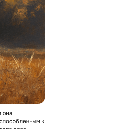
и она
испособленным к