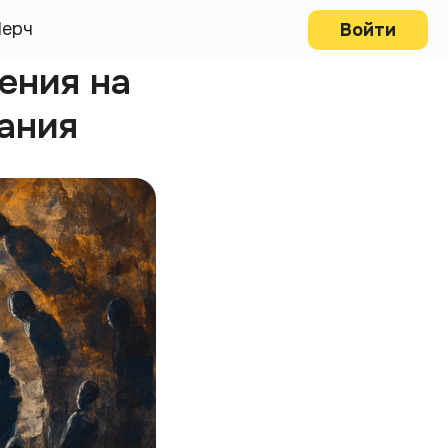
ерч
Войти
ения на
ания