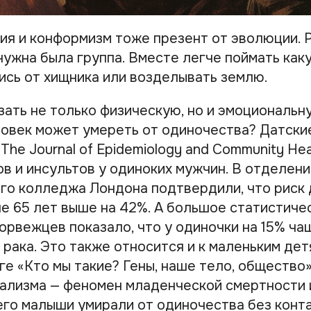
ия и конформизм тоже презент от эволюции. 
нужна была группа. Вместе легче поймать как
тись от хищника или возделывать землю.
зать не только физическую, но и эмоциональ
еловек может умереть от одиночества? Датски
The Journal of Epidemiology and Community Hea
ов и инсультов у одиноких мужчин. В отделен
го колледжа Лондона подтвердили, что риск 
е 65 лет выше на 42%. А большое статистиче
орвежцев показало, что у одиночки на 15% ч
рака. Это также относится и к маленьким дет
ге «‎Кто мы такие? Гены, наше тело, общество
ализма — феномен младенческой смертности 
его малыши умирали от одиночества без конта