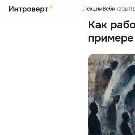
Лекции
Вебинары
П
Как раб
примере