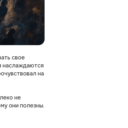
зать свое
ья наслаждаются
рочувствовал на
леко не
му они полезны.