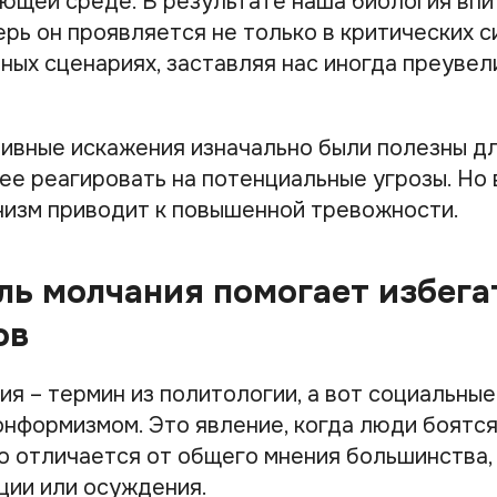
ющей среде. В результате наша биология впи
ерь он проявляется не только в критических си
ных сценариях, заставляя нас иногда преувел
тивные искажения изначально были полезны д
ее реагировать на потенциальные угрозы. Но
низм приводит к повышенной тревожности.
ль молчания помогает избега
ов
я – термин из политологии, а вот социальные
онформизмом. Это явление, когда люди боятс
но отличается от общего мнения большинства,
ции или осуждения.