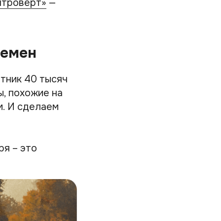
нтроверт»
—
ремен
тник 40 тысяч
ы, похожие на
м. И сделаем
ря – это