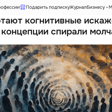
рофессии
Подарить подписку
Журнал
Бизнесу
М
отают когнитивные искаж
 концепции спирали молч