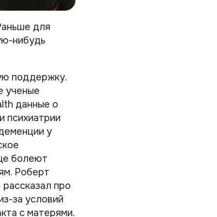
Раньше для
ую-нибудь
ную поддержку.
е ученые
lth данные о
ии психиатрии
деменции у
ское
аще болеют
ям. Роберт
» рассказал про
из-за условий
кта с матерями.