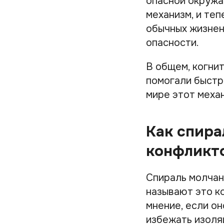
опасной окружа
механизм, и теп
обычных жизнен
опасности.
В общем, когни
помогали быстр
мире этот меха
Как спира
конфликт
Спираль молчани
называют это к
мнение, если о
избежать изоля