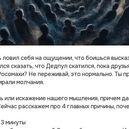
ь ловил себя на ощущении, что боишься выска
лся сказать, что Дедпул скатился, пока друз
осомахи? Не переживай, это нормально. Ты п
ирали молчания.
ь или искажение нашего мышления, причем да
Сейчас расскажем про 4 главных причины, поче
 3 минуты