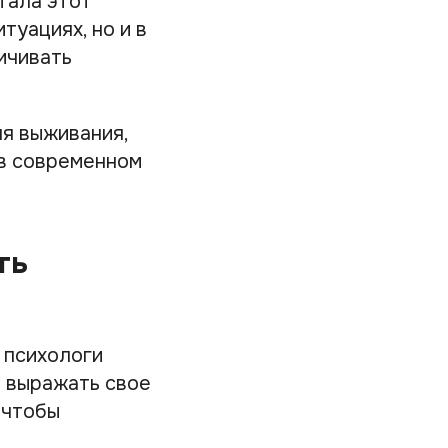
тала этот
туациях, но и в
ичивать
ля выживания,
 в современном
ть
 психологи
я выражать свое
 чтобы