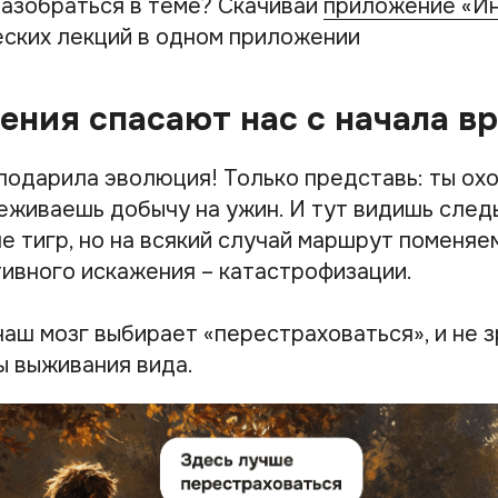
азобраться в теме? Скачивай
приложение «И
ских лекций в одном приложении
ения спасают нас с начала в
подарила эволюция! Только представь: ты охо
леживаешь добычу на ужин. И тут видишь след
не тигр, но на всякий случай маршрут поменяе
тивного искажения – катастрофизации.
аш мозг выбирает «‎перестраховаться», и не з
 выживания вида.