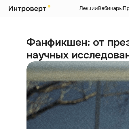
Лекции
Вебинары
П
Фанфикшен: от пре
научных исследова