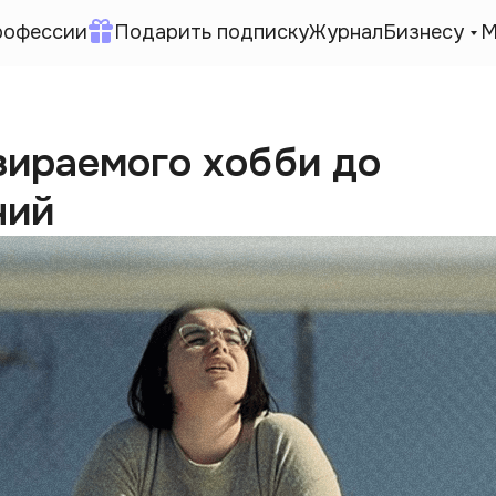
рофессии
Подарить подписку
Журнал
Бизнесу
М
зираемого хобби до
ний