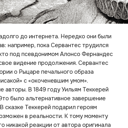
задолго до интернета. Нередко они были
ав: например, пока Сервантес трудился
екто под псевдонимом Алонсо Фернандес
 свое видение продолжения. Сервантес
тории о Рыцаре печального образа
исакой» с «окоченевшим умом».
 авторы. В 1849 году Уильям Теккерей
. Это было альтернативное завершение
 В сказке Теккерей подарил героям
возможен в реальности. К тому моменту
то никакой реакции от автора оригинала