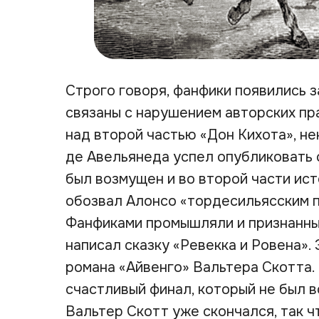
Строго говоря, фанфики появились 
связаны с нарушением авторских пр
над второй частью «Дон Кихота», н
де Авельянеда успел опубликовать
был возмущен и во второй части ис
обозвал Алонсо «тордесильясским п
Фанфиками промышляли и признанные
написал сказку «Ревекка и Ровена»
романа «Айвенго» Вальтера Скотта.
счастливый финал, который не был 
Вальтер Скотт уже скончался, так ч