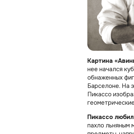
Картина «Авин
нее начался ку
обнаженных фиг
Барселоне. На э
Пикассо изобра
геометрические
Пикассо любил
пахло льняным м
предметы, напр