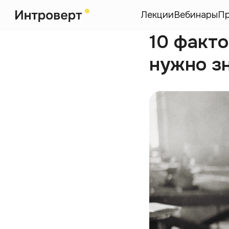
Лекции
Вебинары
П
10 факто
нужно з