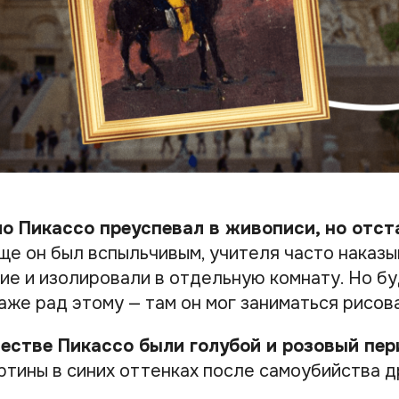
о Пикассо преуспевал в живописи, но отст
ще он был вспыльчивым, учителя часто наказы
ие и изолировали в отдельную комнату. Но б
аже рад этому — там он мог заниматься рисов
честве Пикассо были голубой и розовый пер
ртины в синих оттенках после самоубийства д