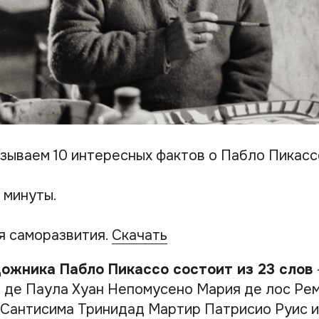
азываем 10 интересных фактов о Пабло Пикасс
 минуты.
я саморазвития.
Скачать
дожника Пабло Пикассо состоит из 23 слов
 де Паула Хуан Непомусено Мария де лос Ре
 Сантисима Тринидад Мартир Патрисио Руис и