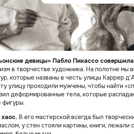
ьонские девицы» Пабло Пикассо совершила
бизм в творчестве художника. На полотне мы 
ур, которые названы в честь улицы Каррер д’
ту улицу проходили мужчины, чтобы найти «сп
зил деформированные тела, которые распада
 фигуры.
 хаос.
В его мастерской всегда был творческ
аслом, у стен стояли картины, книги, лежали
имер, белые мыши.