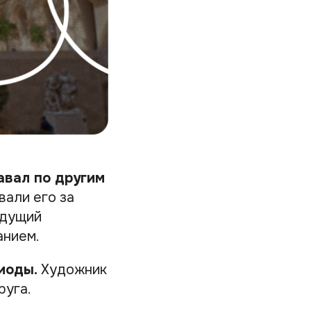
авал по другим
вали его за
удущий
анием.
иоды.
Художник
руга.