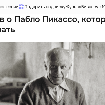
рофессии
Подарить подписку
Журнал
Бизнесу
М
в о Пабло Пикассо, кото
нать