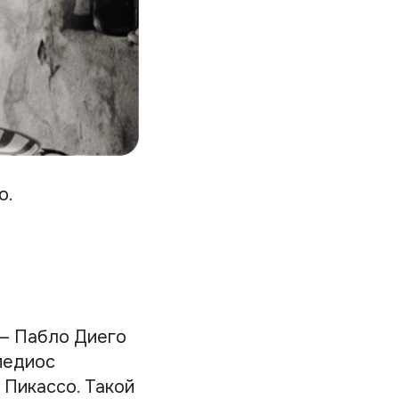
о.
— Пабло Диего
медиос
 Пикассо. Такой