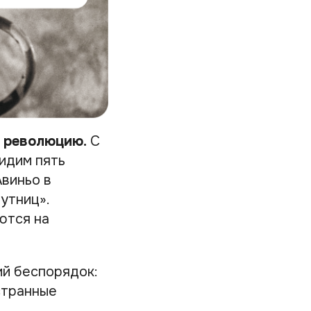
 революцию.
С
видим пять
Авиньо в
утниц».
ются на
ий беспорядок:
 странные