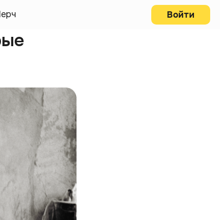
ерч
Войти
рые