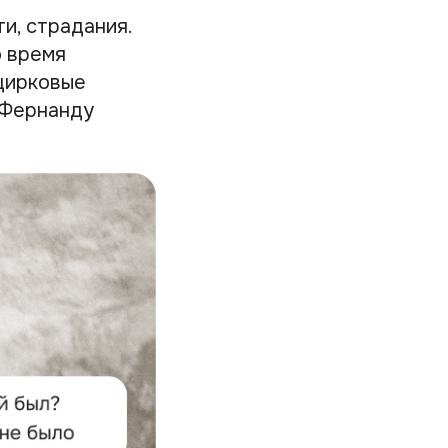
и, страдания.
о время
 цирковые
в Фернанду