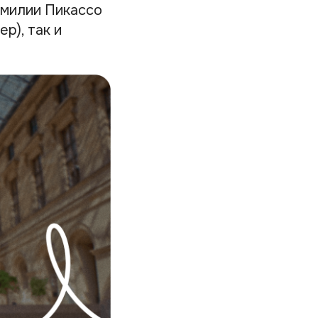
амилии Пикассо
р), так и