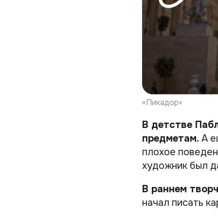
«Пикадор»
В детстве Пабл
предметам.
А е
плохое поведен
художник был д
В раннем твор
начал писать ка