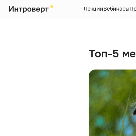
Лекции
Вебинары
П
Топ-5 ме