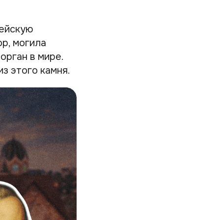
пейскую
ор, могила
орган в мире.
з этого камня.