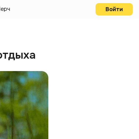
ерч
Войти
 отдыха