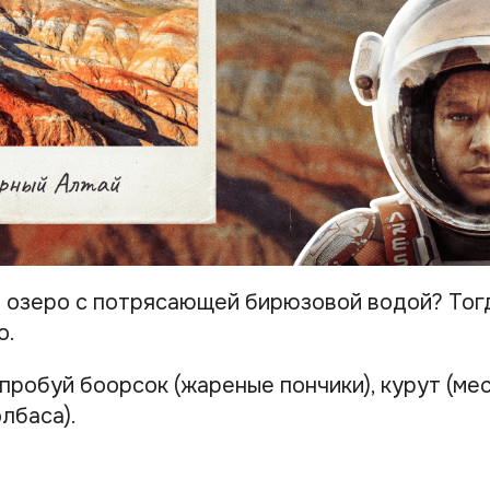
 озеро с потрясающей бирюзовой водой? Тогд
о.
робуй боорсок (жареные пончики), курут (мес
олбаса).