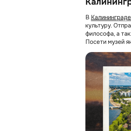
Калининг
В
Калининграде
культуру. Отпра
философа, а так
Посети музей ян