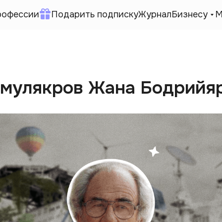
рофессии
Подарить подписку
Журнал
Бизнесу
М
имулякров Жана Бодрийя