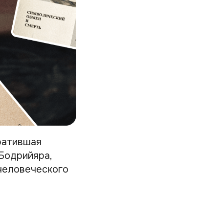
ратившая
 Бодрийяра,
человеческого