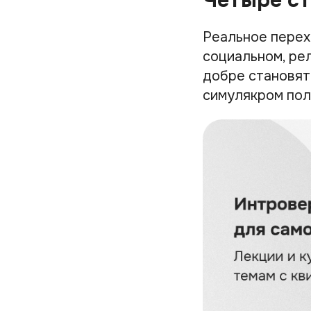
Реальное перехо
социальном, ре
добре становят
симулякром пол