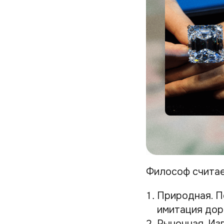
Философ считае
Природная. П
имитация дор
Рыночная. Из