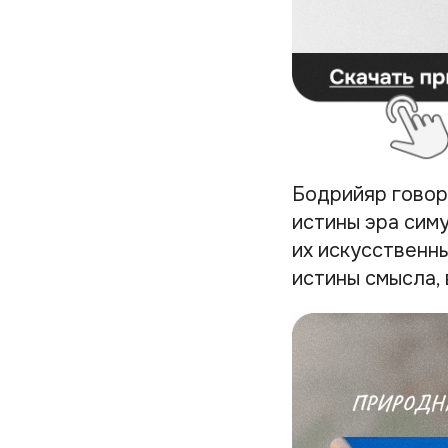
Бодрийяр говори
истины эра сим
их искусственн
истины смысла, 