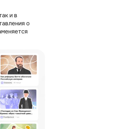
ак и в
тавления о
заменяется