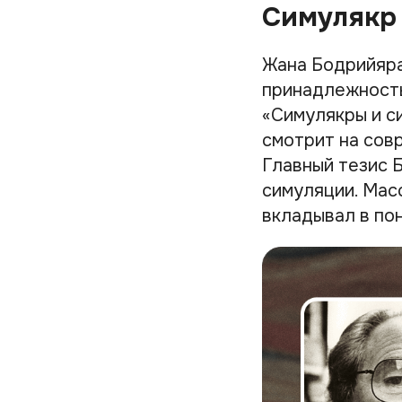
Симулякр
Жана Бодрийяра
принадлежность
«Симулякры и с
смотрит на сов
Главный тезис 
симуляции. Мас
вкладывал в по