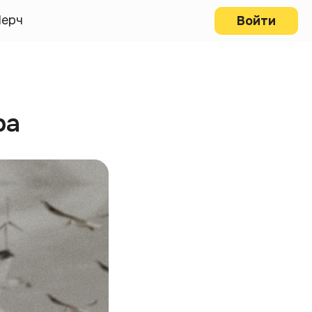
ерч
Войти
ра