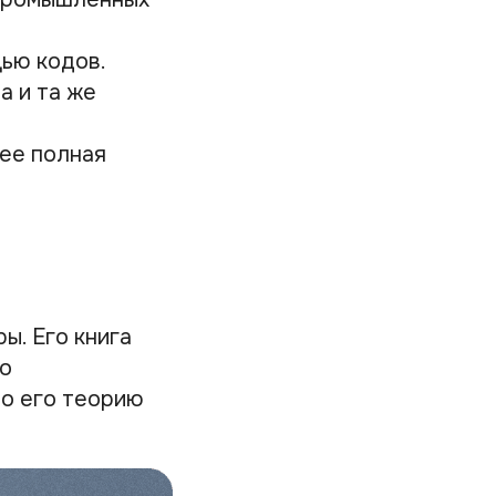
ью кодов.
а и та же
ее полная
ы. Его книга
но
то его теорию