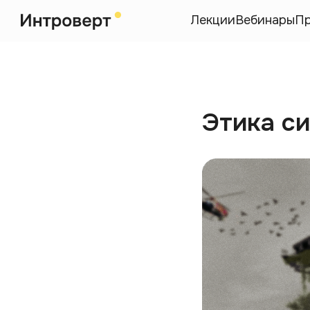
Лекции
Вебинары
П
Этика с