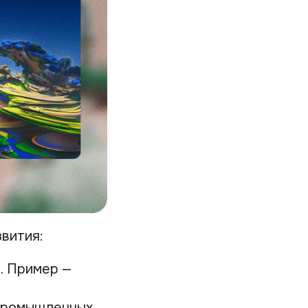
вития:
. Пример —
 промышленных