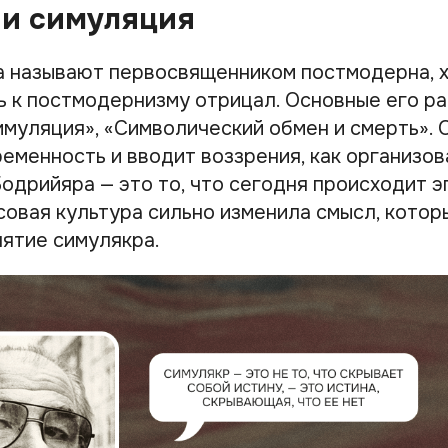
 и симуляция
 называют первосвященником постмодерна, х
 к постмодернизму отрицал. Основные его ра
имуляция», «Символический обмен и смерть». 
ременность и вводит воззрения, как организо
Бодрийяра — это то, что сегодня происходит э
совая культура сильно изменила смысл, кото
нятие симулякра.