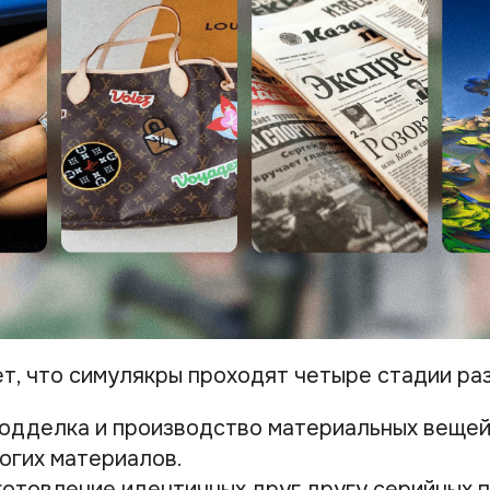
т, что симулякры проходят четыре стадии раз
одделка и производство материальных вещей
огих материалов.
готовление идентичных друг другу серийных