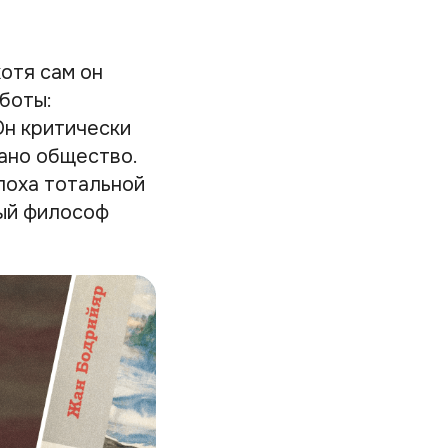
отя сам он
боты:
Он критически
вано общество.
поха тотальной
рый философ