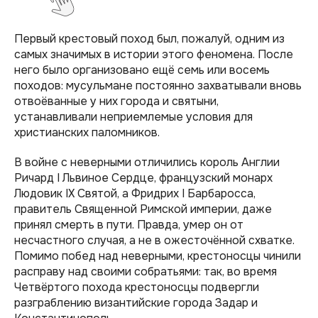
Первый крестовый поход был, пожалуй, одним из
самых значимых в истории этого феномена. После
него было организовано ещё семь или восемь
походов: мусульмане постоянно захватывали вновь
отвоёванные у них города и святыни,
устанавливали неприемлемые условия для
христианских паломников.
В войне с неверными отличились король Англии
Ричард I Львиное Сердце, французский монарх
Людовик IX Святой, а Фридрих I Барбаросса,
правитель Священной Римской империи, даже
принял смерть в пути. Правда, умер он от
несчастного случая, а не в ожесточённой схватке.
Помимо побед над неверными, крестоносцы чинили
расправу над своими собратьями: так, во время
Четвёртого похода крестоносцы подвергли
разграблению византийские города Задар и