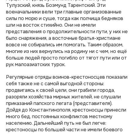
Тулузский, князь Боэмунд Тарентский. Эти
военачальники вели три главные организованные
силы по морю и суше, тогда как полчища бедняков
шли на восток стихийно. Они не имели
представления о продолжительности пути, у них не
было снаряжения, а восточные братья-христиане
вовсе не собирались им помогать. Таким образом,
многие из них вернулись на родину ни с чем, но ещё
больше людей просто погибло от тягот пути или от
рук малоазиатских турок.
Регулярные отряды воинов-крестоносцев показали
себя также не с самой выгодной стороны:
продвигаясь к своей цели, они грабили города,
разоряли хозяйства мирных жителей, не слушали
приказаний папского легата (представителя).
Дойдя до Константинополя, крестоносцы принесли
много бед, постоянных конфликтов местному
населению. Дальнейший путь не был легче:
крестоносцы по большей части не имели боевого