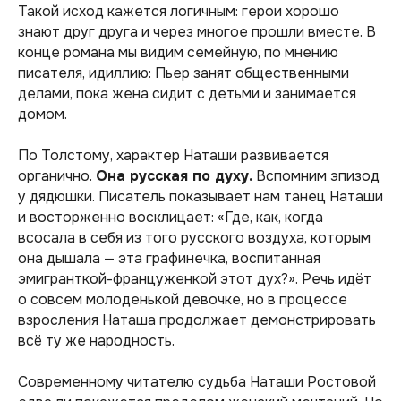
Такой исход кажется логичным: герои хорошо
знают друг друга и через многое прошли вместе. В
конце романа мы видим семейную, по мнению
писателя, идиллию: Пьер занят общественными
делами, пока жена сидит с детьми и занимается
домом.
По Толстому, характер Наташи развивается
органично.
Она русская по духу.
Вспомним эпизод
у дядюшки. Писатель показывает нам танец Наташи
и восторженно восклицает:
«Где, как, когда
всосала в себя из того русского воздуха, которым
она дышала — эта графинечка, воспитанная
эмигранткой-француженкой этот дух?».
Речь идёт
о совсем молоденькой девочке, но в процессе
взросления Наташа продолжает демонстрировать
всё ту же народность.
Современному читателю судьба Наташи Ростовой