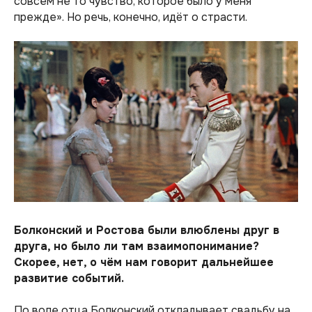
совсем не то чувство, которое было у меня
прежде».
Но речь, конечно, идёт о страсти.
Болконский и Ростова были влюблены друг в
друга, но было ли там взаимопонимание?
Скорее, нет, о чём нам говорит дальнейшее
развитие событий.
По воле отца Болконский откладывает свадьбу на