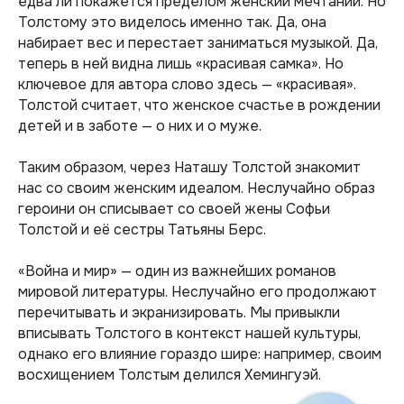
едва ли покажется пределом женский мечтаний. Но
Толстому это виделось именно так. Да, она
набирает вес и перестает заниматься музыкой. Да,
теперь в ней видна лишь «красивая самка». Но
ключевое для автора слово здесь — «красивая».
Толстой считает, что женское счастье в рождении
детей и в заботе — о них и о муже.
Таким образом, через Наташу Толстой знакомит
нас со своим женским идеалом. Неслучайно образ
героини он списывает со своей жены Софьи
Толстой и её сестры Татьяны Берс.
«Война и мир» — один из важнейших романов
мировой литературы. Неслучайно его продолжают
перечитывать и экранизировать. Мы привыкли
вписывать Толстого в контекст нашей культуры,
однако его влияние гораздо шире: например, своим
восхищением Толстым делился Хемингуэй.