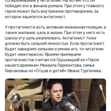
сопереживание у читателей. Мы хотим, что он
победил зло в финале романа. При этом у главного
героя может быть внутреннее противоречие, за
которое зацепится антагонист.
У протагониста есть активная жизненная позиция, а
также желание, цель в жизни. При этом у него есть
шансы эту цель реализовать. Антагонист тоже
должен быть сильной личностью. Если протагонист
будет заведомо сильнее и умнее его, то читателю
будет неинтересно. Яркими примерами
протагонистов считаются Грушницкий из «Героя
нашего времени» Михаила Лермонтова, семья
Кирсановых из «Отцов и детей» Ивана Тургенева.