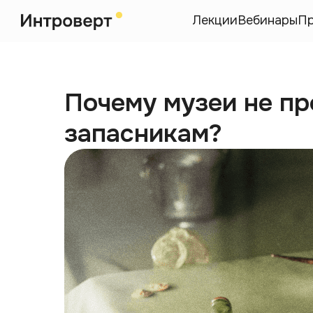
Лекции
Вебинары
П
Почему музеи не пр
запасникам?