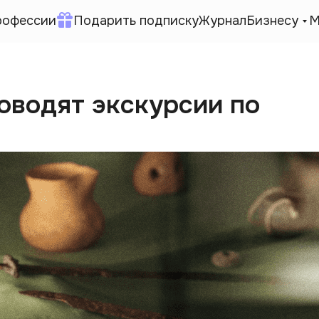
рофессии
Подарить подписку
Журнал
Бизнесу
М
оводят экскурсии по