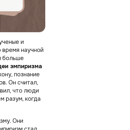
ученые и
о время научной
и больше
деи эмпиризма
ону, познание
в. Он считал,
авил, что люди
м разум, когда
зму. Они
Эмпиризм стал