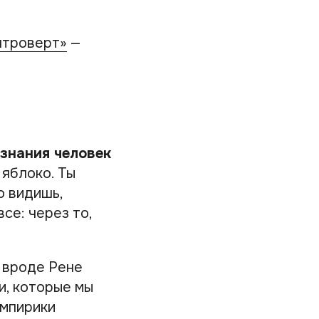
нтроверт»
—
 знания человек
яблоко. Ты
о видишь,
се: через то,
 вроде Рене
, которые мы
эмпирики