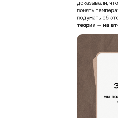
доказывали, что
понять температ
подумать об это
теории — на вт