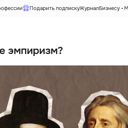
рофессии
Подарить подписку
Журнал
Бизнесу
М
ое эмпиризм?