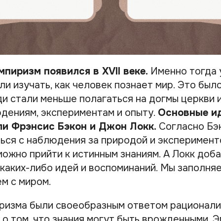
пиризм появился в XVII веке.
Именно тогда 
и изучать, как человек познает мир. Это был
и стали меньше полагаться на догмы церкви 
дениям, экспериментам и опыту.
Основные и
и Фрэнсис Бэкон и Джон Локк.
Согласно Бэк
ься с наблюдения за природой и эксперименто
можно прийти к истинным знаниям. А Локк доб
каких-либо идей и воспоминаний. Мы заполняе
м с миром.
иризма были своеобразным ответом рационали
 о том, что знания могут быть врожденными. 