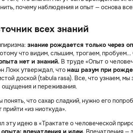
нить, почему наблюдения и опыт — основа все
точник всех знаний
мпиризма:
знание рождается только через оп
отому что видим, слышим, трогаем, пробуем...
опыта нет и знаний.
В труде «Опыт о челове
н Локк утверждал, что
наш разум при рожде
стой доской (tabula rasa). Все, что узнаем, мы
з ощущения и переживания.
 понять, что сахар сладкий, нужно его попроб
 прийти «из ниоткуда».
л эту идею в «Трактате о человеческой приро
 опыта: впечатления и идеи.
Впечатления — э