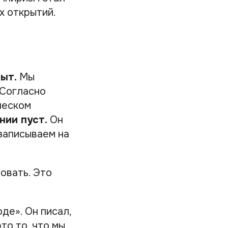
х открытий.
ыт.
Мы
 Согласно
ческом
нии пуст.
Он
 записываем на
овать. Это
де». Он писал,
то то, что мы