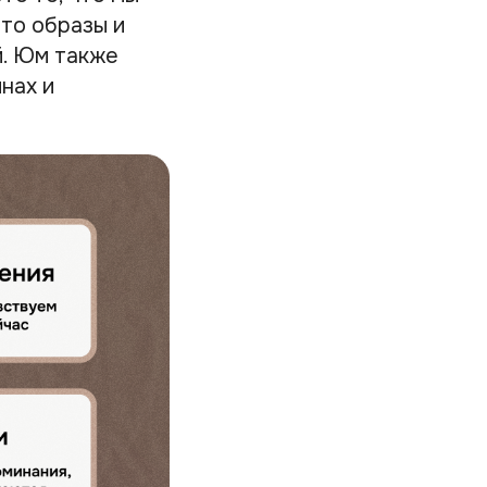
это образы и
й. Юм также
нах и