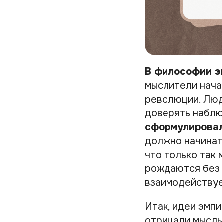
В философии эм
мыслители начал
революции. Люд
доверять наблю
сформулировал
должно начинат
что только так 
рождаются без 
взаимодействуе
Итак, идеи эмп
отрицали мысль