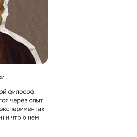
ки
бой философ-
тся через опыт.
 экспериментах.
н и что о нем