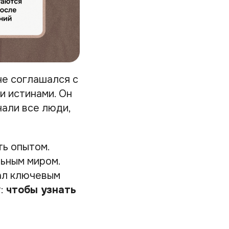
не соглашался с
и истинами. Он
нали все люди,
ть опытом.
льным миром.
ал ключевым
т:
чтобы узнать