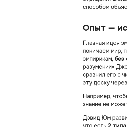
способом объяс
Опыт — ис
Главная идея э
понимаем мир, п
эмпирикам,
без 
разумении» Джо
сравнил его с чи
эту доску чере
Например, чтобы
знание не может
Дэвид Юм разви
что есть
2 типа