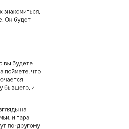
к знакомиться,
е. Он будет
о вы будете
а поймете, что
лючается
у бывшего, и
згляды на
ьи, и пара
гут по-другому