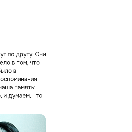
г по другу. Они
ело в том, что
было в
 воспоминания
наша память:
 и думаем, что