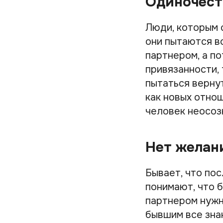
Одиночест
Люди, которым 
они пытаются во
партнером, а по
привязанности, 
пытаться верну
как новых отно
человек неосоз
Нет желан
Бывает, что по
понимают, что б
партнером нужно
бывшим все зна