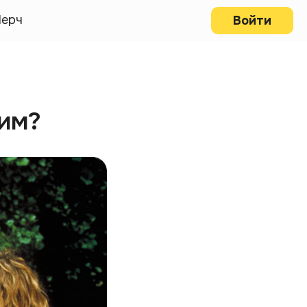
ерч
Войти
им?