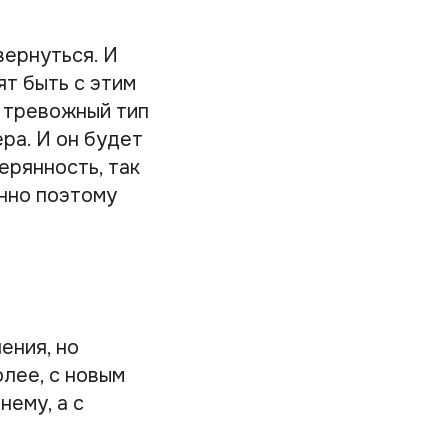
вернуться. И
ят быть с этим
а тревожный тип
ра. И он будет
ерянность, так
енно поэтому
ения, но
олее, с новым
нему, а с