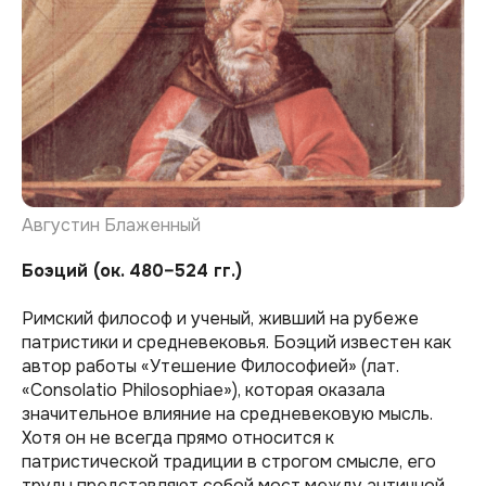
Августин Блаженный
Боэций (ок. 480–524 гг.)
Римский философ и ученый, живший на рубеже
патристики и средневековья. Боэций известен как
автор работы «Утешение Философией» (лат.
«Consolatio Philosophiae»), которая оказала
значительное влияние на средневековую мысль.
Хотя он не всегда прямо относится к
патристической традиции в строгом смысле, его
труды представляют собой мост между античной