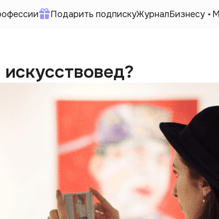
рофессии
Подарить подписку
Журнал
Бизнесу
М
 искусствовед?