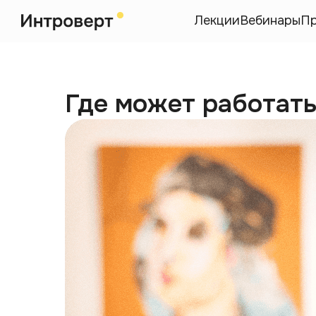
Лекции
Вебинары
П
Где может работать