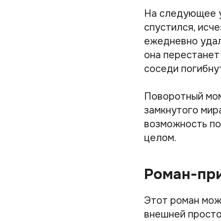
На следующее у
спустился, исче
ежедневно удал
она перестанет 
соседи погибну
Поворотный мом
замкнутого мира
возможность по
целом.
Роман-пр
Этот роман мож
внешней просто