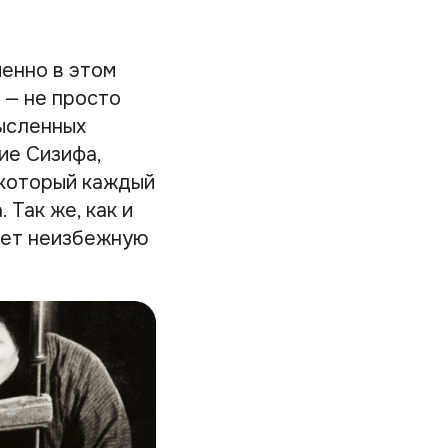
енно в этом
 — не просто
ысленных
ие Сизифа,
 который каждый
 Так же, как и
рует неизбежную