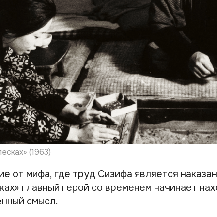
есках» (1963)
ие от мифа, где труд Сизифа является наказан
ках» главный герой со временем начинает нах
нный смысл.