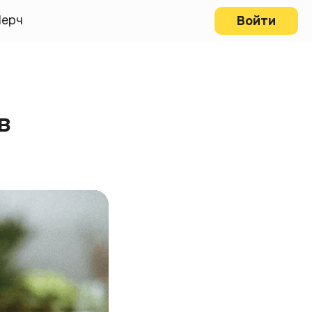
ерч
Войти
в