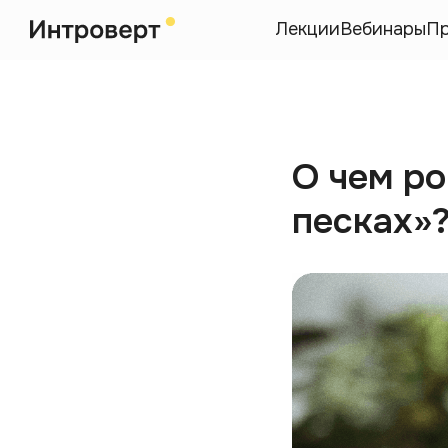
Лекции
Вебинары
П
О чем р
песках»