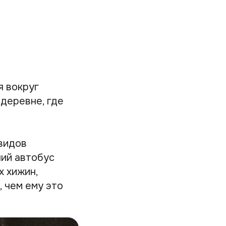
я вокруг
 деревне, где
 видов
ний автобус
х хижин,
, чем ему это