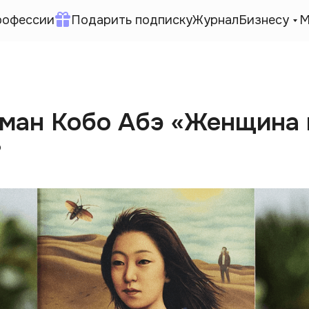
рофессии
Подарить подписку
Журнал
Бизнесу
М
оман Кобо Абэ «Женщина 
?