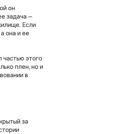
ой он
ее задача —
жилище. Если
а она и ее
л частью этого
лько плен, но и
вовании в
скрытый за
стории