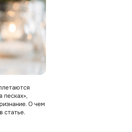
еплетаются
 песках»,
ризнание. О чем
в статье.