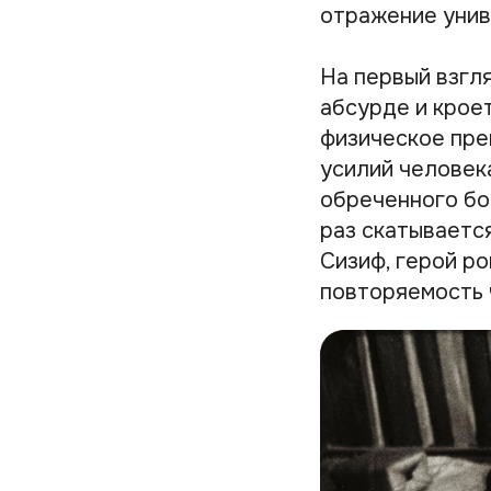
отражение унив
На первый взгл
абсурде и крое
физическое пре
усилий человек
обреченного бо
раз скатывается
Сизиф, герой р
повторяемость 